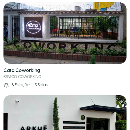
Cata Coworking
ESPACO COWORKING
18
Estações
•
3
Salas