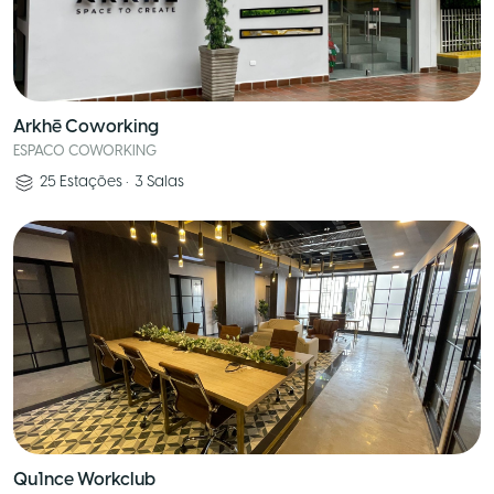
Arkhē Coworking
ESPACO COWORKING
25
Estações
•
3
Salas
Qu1nce Workclub