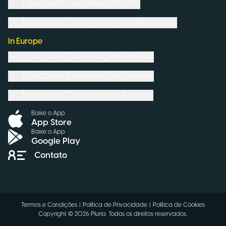
Espaços de Coworking em
Chile
Espaços de Coworking em
Estados Unidos
In Europe
Espaços de Coworking em
Romênia
Espaços de Coworking em
Espanha
Espaços de Coworking em
Portugal
Baixe o App
App Store
Baixe o App
Google Play
Contato
Termos e Condições
|
Política de Privacidade
|
Política de Cookies
Copyright ©
2026
Pluria.
Todos os direitos reservados.
.