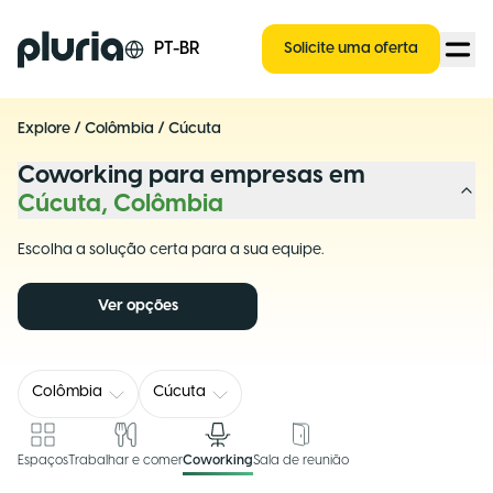
Logo Pluria
PT-BR
Solicite uma oferta
Explore
/
Colômbia
/
Cúcuta
Coworking para empresas em
Cúcuta, Colômbia
Escolha a solução certa para a sua equipe.
Ver opções
Colômbia
Cúcuta
Espaços
Trabalhar e comer
Coworking
Sala de reunião