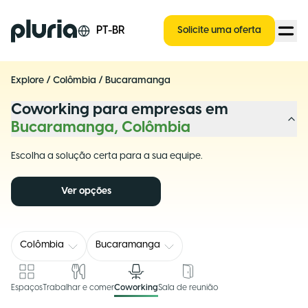
Logo Pluria
PT-BR
Solicite uma oferta
Explore
/
Colômbia
/
Bucaramanga
Coworking para empresas em
Bucaramanga, Colômbia
Escolha a solução certa para a sua equipe.
Ver opções
Colômbia
Bucaramanga
Espaços
Trabalhar e comer
Coworking
Sala de reunião