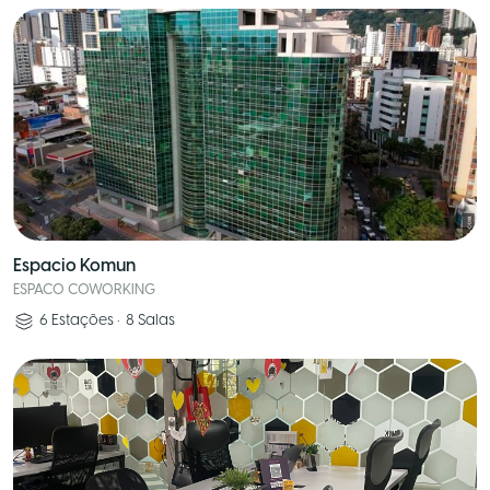
Espacio Komun
ESPACO COWORKING
6
Estações
•
8
Salas