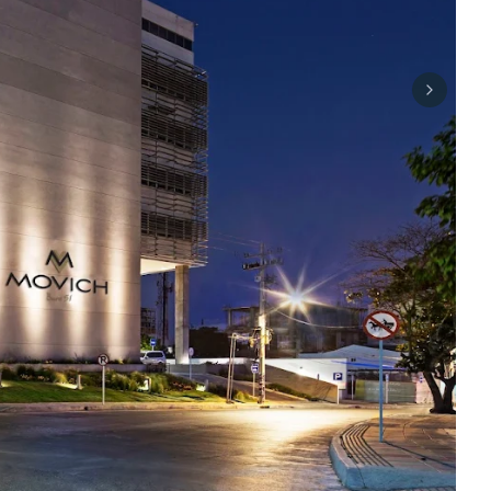
Next sli