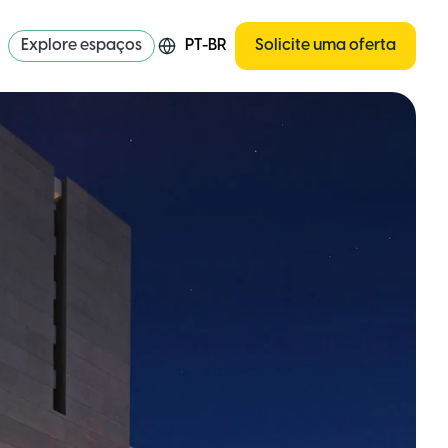
Explore espaços
PT-BR
Solicite uma oferta