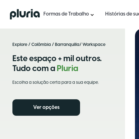
Logo Pluria
Formas de Trabalho
Histórias de s
Explore
/
Colômbia
/
Barranquilla
/ Workspace
Este espaço + mil outros.
Tudo com a
Pluria
Escolha a solução certa para a sua equipe.
Ver opções