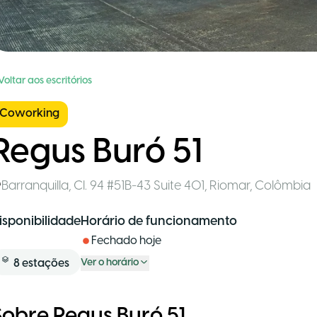
Voltar aos escritórios
Coworking
Regus Buró 51
Barranquilla
,
Cl. 94 #51B-43 Suite 401, Riomar
,
Colômbia
isponibilidade
Horário de funcionamento
Fechado hoje
8
estações
Ver o horário
Sobre Regus Buró 51