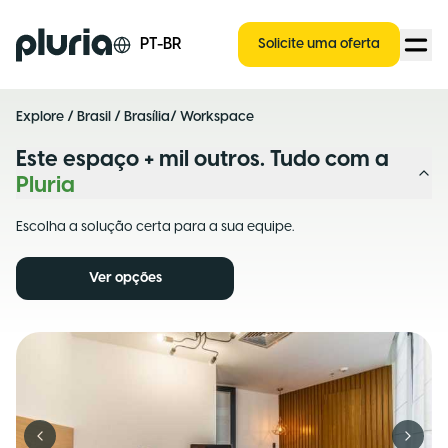
Logo Pluria
PT-BR
Solicite uma oferta
Explore
/
Brasil
/
Brasília
/ Workspace
Este espaço + mil outros. Tudo com a
Pluria
Escolha a solução certa para a sua equipe.
Ver opções
Previous slide
Next s