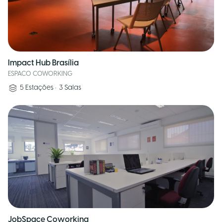
Impact Hub Brasília
ESPACO COWORKING
5
Estações
•
3
Salas
JobSpace Coworking