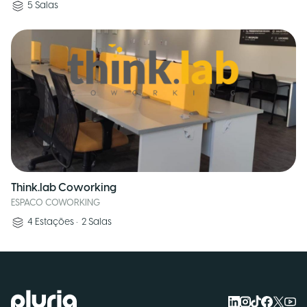
5
Salas
Think.lab Coworking
ESPACO COWORKING
4
Estações
•
2
Salas
Logo Pluria