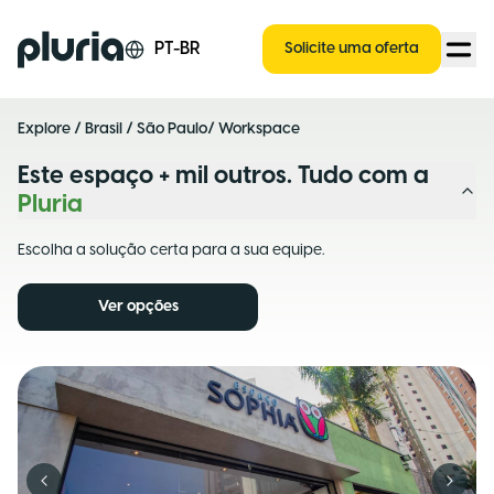
Logo Pluria
PT-BR
Solicite uma oferta
Explore
/
Brasil
/
São Paulo
/ Workspace
Este espaço + mil outros. Tudo com a
Pluria
Escolha a solução certa para a sua equipe.
Ver opções
Previous slide
Next s