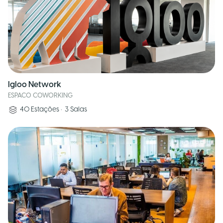
Igloo Network
ESPACO COWORKING
40
Estações
•
3
Salas