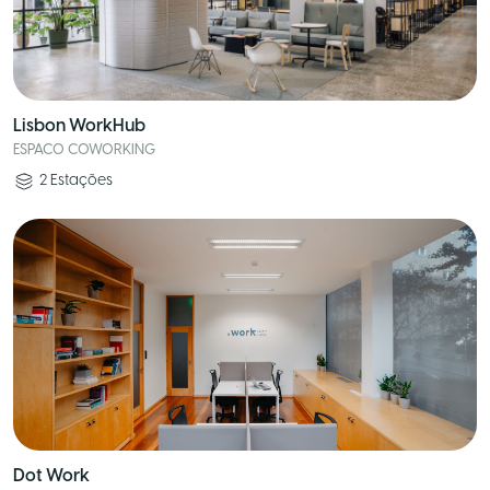
Lisbon WorkHub
ESPACO COWORKING
2
Estações
Dot Work