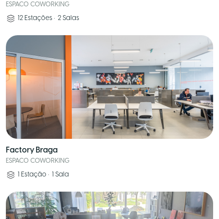
ESPACO COWORKING
12
Estações
•
2
Salas
Factory Braga
ESPACO COWORKING
1
Estação
•
1
Sala