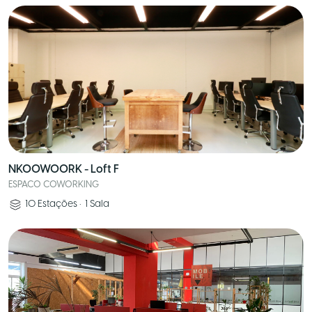
NKOOWOORK - Loft F
ESPACO COWORKING
10
Estações
•
1
Sala