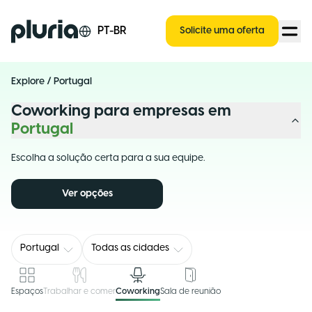
Logo Pluria
PT-BR
Solicite uma oferta
Explore
/
Portugal
Coworking para empresas em
Portugal
Escolha a solução certa para a sua equipe.
Ver opções
Portugal
Todas as cidades
Espaços
Trabalhar e comer
Coworking
Sala de reunião