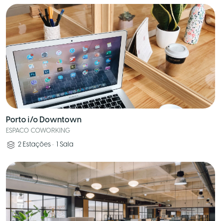
Porto i/o Downtown
ESPACO COWORKING
2
Estações
•
1
Sala