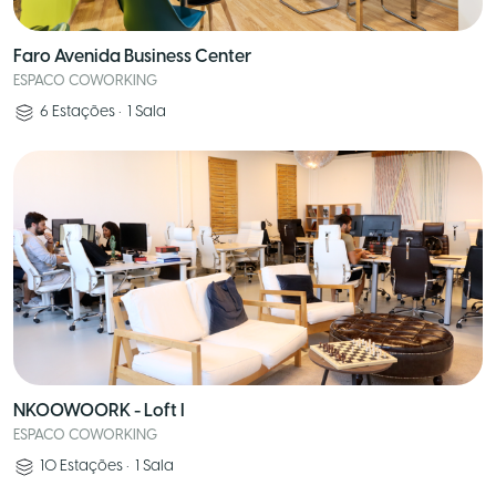
Faro Avenida Business Center
ESPACO COWORKING
6
Estações
•
1
Sala
NKOOWOORK - Loft I
ESPACO COWORKING
10
Estações
•
1
Sala