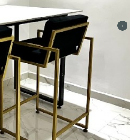
Next sli