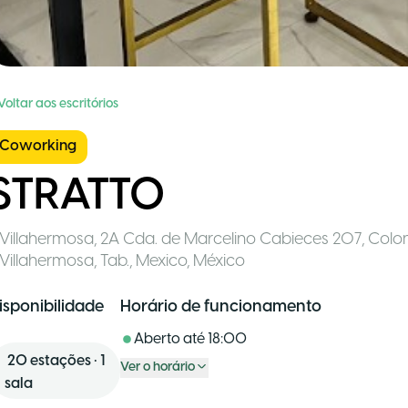
Voltar aos escritórios
Coworking
STRATTO
Villahermosa
,
2A Cda. de Marcelino Cabieces 207, Colon
Villahermosa, Tab., Mexico
,
México
isponibilidade
Horário de funcionamento
Aberto até
18:00
20
estações
•
1
Ver o horário
sala