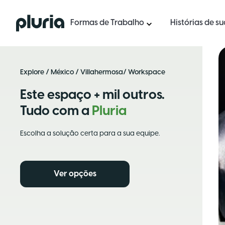
Logo Pluria
Formas de Trabalho
Histórias de s
Explore
/
México
/
Villahermosa
/ Workspace
Este espaço + mil outros.
Tudo com a
Pluria
Escolha a solução certa para a sua equipe.
Ver opções