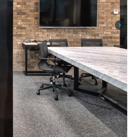
Next sli