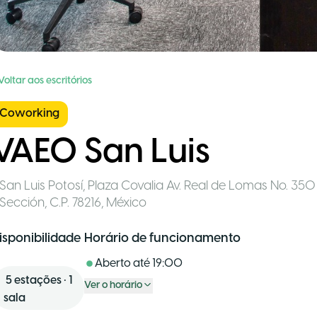
Voltar aos escritórios
Coworking
VAEO San Luis
San Luis Potosí
,
Plaza Covalia Av. Real de Lomas No. 350
Sección, C.P. 78216
,
México
isponibilidade
Horário de funcionamento
Aberto até
19:00
5
estações
•
1
Ver o horário
sala