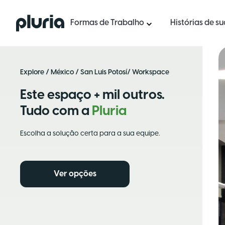
Logo Pluria
Formas de Trabalho
Histórias de s
Explore
/
México
/
San Luis Potosí
/ Workspace
Este espaço + mil outros.
Tudo com a
Pluria
Escolha a solução certa para a sua equipe.
Ver opções