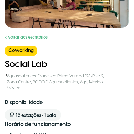
< Voltar aos escritórios
Coworking
Social Lab
Aguascalientes
,
Francisco Primo Verdad 128-Piso 2,
Zona Centro, 20000 Aguascalientes, Ags., Mexico
,
México
Disponibilidade
12
estações
•
1
sala
Horário de funcionamento