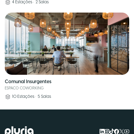
4
Estações
•
2
Salas
Comunal Insurgentes
ESPACO COWORKING
10
Estações
•
5
Salas
Logo Pluria