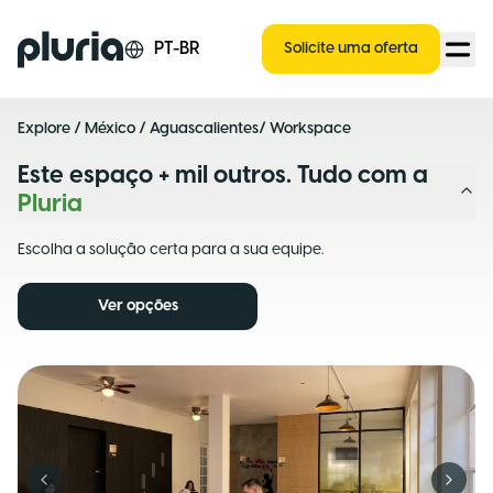
Logo Pluria
PT-BR
Solicite uma oferta
Explore
/
México
/
Aguascalientes
/ Workspace
Este espaço + mil outros. Tudo com a
Pluria
Escolha a solução certa para a sua equipe.
Ver opções
Previous slide
Next s