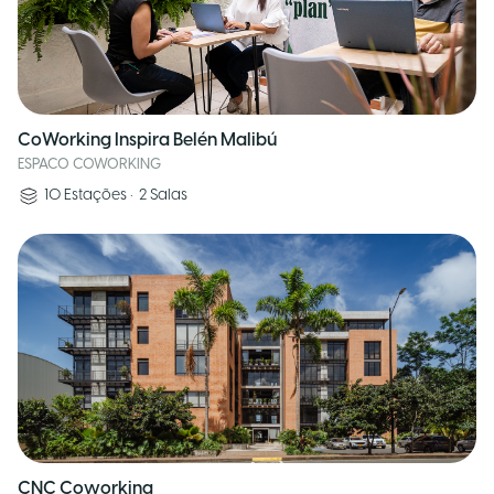
CoWorking Inspira Belén Malibú
ESPACO COWORKING
10
Estações
•
2
Salas
CNC Coworking