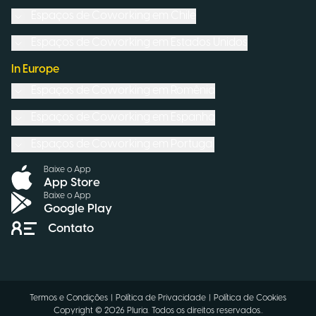
Espaços de Coworking em
Chile
Espaços de Coworking em
Estados Unidos
In Europe
Espaços de Coworking em
Romênia
Espaços de Coworking em
Espanha
Espaços de Coworking em
Portugal
Baixe o App
App Store
Baixe o App
Google Play
Contato
Termos e Condições
|
Política de Privacidade
|
Política de Cookies
Copyright ©
2026
Pluria.
Todos os direitos reservados.
.