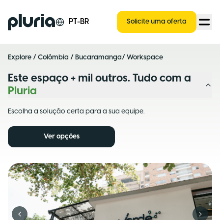
Logo Pluria
PT-BR
Solicite uma oferta
Explore
/
Colômbia
/
Bucaramanga
/ Workspace
Este espaço + mil outros. Tudo com a
Pluria
Escolha a solução certa para a sua equipe.
Ver opções
Previous slide
Next s