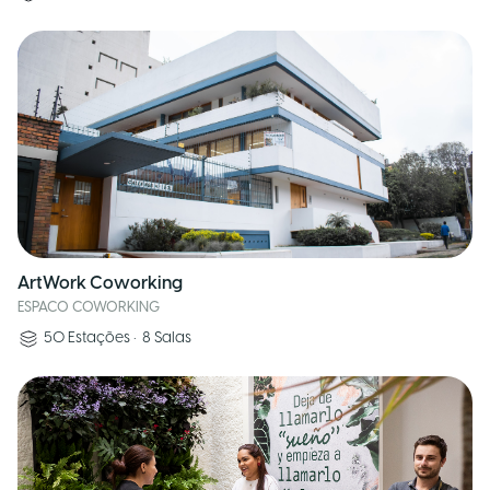
ArtWork Coworking
ESPACO COWORKING
50
Estações
•
8
Salas