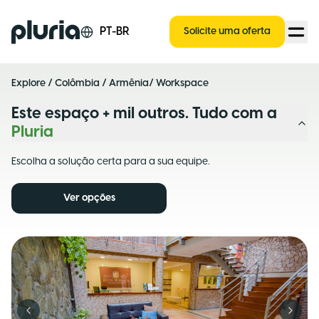
Logo Pluria
PT-BR
Solicite uma oferta
Explore
/
Colômbia
/
Armênia
/ Workspace
Este espaço + mil outros. Tudo com a
Pluria
Escolha a solução certa para a sua equipe.
Ver opções
Previous slide
Next s