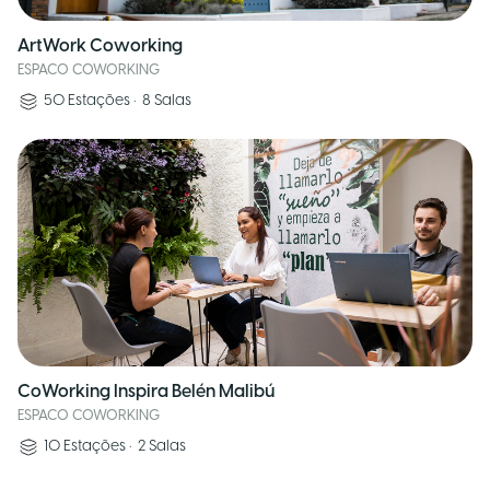
ArtWork Coworking
ESPACO COWORKING
50
Estações
•
8
Salas
CoWorking Inspira Belén Malibú
ESPACO COWORKING
10
Estações
•
2
Salas