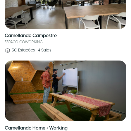
Camellando Campestre
ESPACO COWORKING
30
Estações
•
4
Salas
Camellando Home + Working