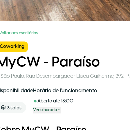
Voltar aos escritórios
Coworking
MyCW - Paraíso
São Paulo
,
Rua Desembargador Eliseu Guilherme, 292 - 9º
isponibilidade
Horário de funcionamento
Aberto até
18:00
3
salas
Ver o horário