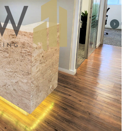
Next sli