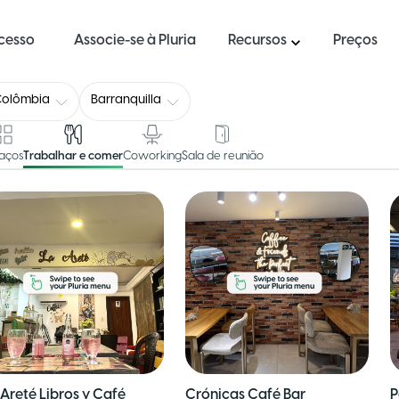
ucesso
Associe-se à Pluria
Recursos
Preços
Colômbia
Barranquilla
aços
Trabalhar e comer
Coworking
Sala de reunião
 Areté Libros y Café
Crónicas Café Bar
P