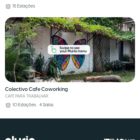
15
Estações
Colectivo Cafe Coworking
CAFE PARA TRABALHAR
10
Estações
•
4
Salas
Logo Pluria