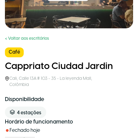
< Voltar aos escritórios
Café
Cappriato Ciudad Jardin
Cali
,
Calle 13A # 103 - 35 - La leyenda Mall
,
Colômbia
Disponibilidade
4
estações
Horário de funcionamento
Fechado hoje