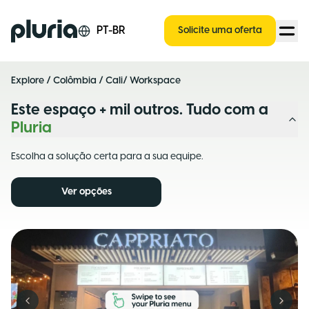
Logo Pluria
PT-BR
Solicite uma oferta
Explore
/
Colômbia
/
Cali
/ Workspace
Este espaço + mil outros. Tudo com a
Pluria
Escolha a solução certa para a sua equipe.
Ver opções
Previous slide
Next s