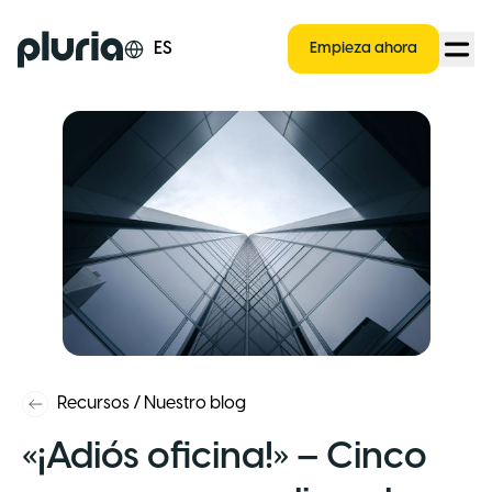
Logo Pluria
ES
Empieza ahora
Recursos
/
Nuestro blog
«¡Adiós oficina!» – Cinco