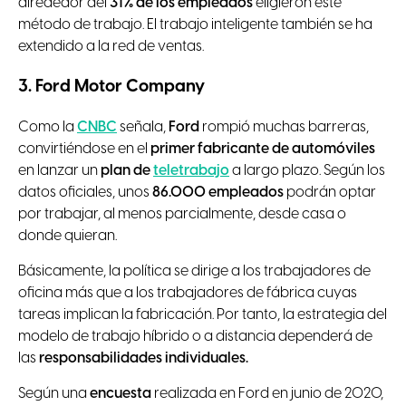
alrededor del
31% de los empleados
eligieron este
método de trabajo. El trabajo inteligente también se ha
extendido a la red de ventas.
3. Ford Motor Company
Como la
CNBC
señala,
Ford
rompió muchas barreras,
convirtiéndose en el
primer fabricante de automóviles
en lanzar un
plan de
teletrabajo
a largo plazo. Según los
datos oficiales, unos
86.000 empleados
podrán optar
por trabajar, al menos parcialmente, desde casa o
donde quieran.
Básicamente, la política se dirige a los trabajadores de
oficina más que a los trabajadores de fábrica cuyas
tareas implican la fabricación. Por tanto, la estrategia del
modelo de trabajo híbrido o a distancia dependerá de
las
responsabilidades individuales.
Según una
encuesta
realizada en Ford en junio de 2020,