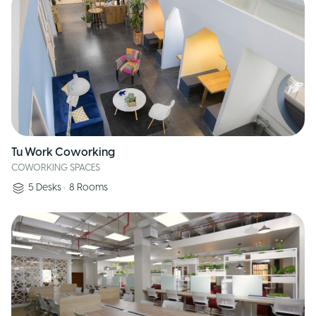
Tu Work Coworking
COWORKING SPACES
5
Desks
•
8
Rooms