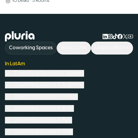
10
Desks
•
5
Rooms
Logo Pluria
Coworking Spaces
Work Cafés
Meeting Rooms
In LatAm
Coworking Spaces in
Colombia
Coworking Spaces in
Argentina
Coworking Spaces in
Mexico
Coworking Spaces in
Brazil
Coworking Spaces in
Peru
Coworking Spaces in
Chile