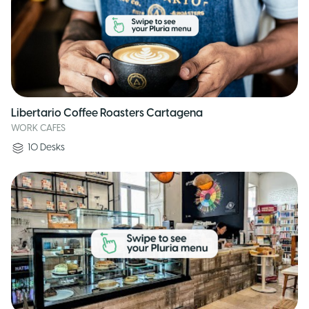
Libertario Coffee Roasters Cartagena
WORK CAFES
10
Desks