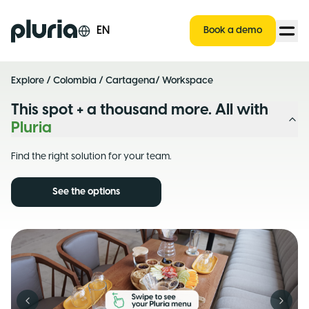
Logo Pluria
EN
Book a demo
Explore
/
Colombia
/
Cartagena
/ Workspace
This spot + a thousand more. All with
Pluria
Find the right solution for your team.
See the options
Previous slide
Next s