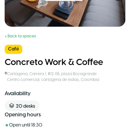
< Back to spaces
Café
Concreto Work & Coffee
Cartagena
,
Carrera 1, #12-118, plaza Bocagrande
Centro comercial, cartagena de indias
,
Colombia
Availability
20
desks
Opening hours
Open until
18:30