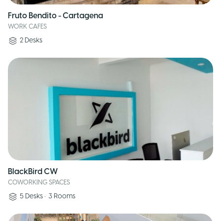
Fruto Bendito - Cartagena
WORK CAFES
2
Desks
BlackBird CW
COWORKING SPACES
5
Desks
•
3
Rooms