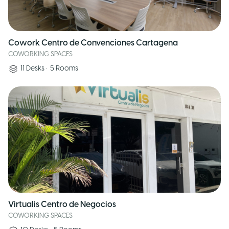
Cowork Centro de Convenciones Cartagena
COWORKING SPACES
11
Desks
•
5
Rooms
Virtualis Centro de Negocios
COWORKING SPACES