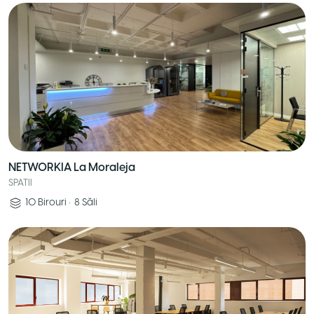
NETWORKIA La Moraleja
SPATII
10
Birouri
•
8
Săli