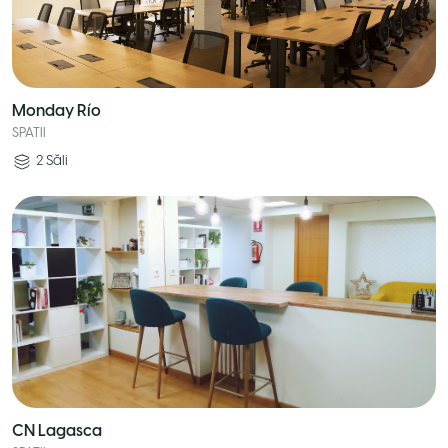
Monday Río
SPATII
2
Săli
CN Lagasca