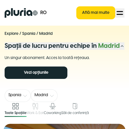
Logo Pluria
RO
Află mai multe
Explore
/
Spania
/
Madrid
Spații de lucru pentru echipe în
Madrid
Un singur abonament. Acces la toată rețeaua.
Vezi opțiunile
Spania
Madrid
Toate Spațiile
Work & Eat
Coworking
Săli de conferință