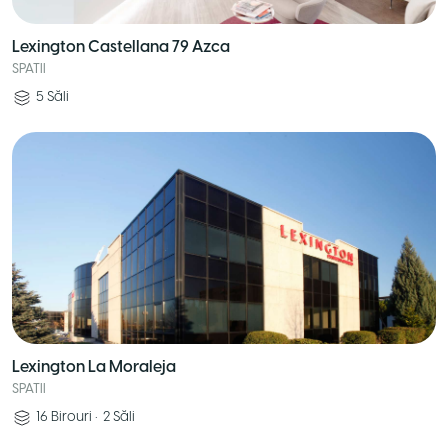
Lexington Castellana 79 Azca
SPATII
5
Săli
Lexington La Moraleja
SPATII
16
Birouri
•
2
Săli