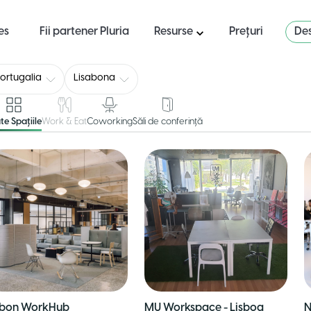
es
Fii partener Pluria
Resurse
Prețuri
Des
ortugalia
Lisabona
te Spațiile
Work & Eat
Coworking
Săli de conferință
sbon WorkHub
MU Workspace - Lisboa
N