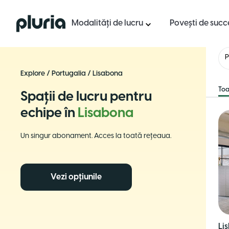
Logo Pluria
Modalități de lucru
Povești de succ
P
Explore
/
Portugalia
/
Lisabona
Toa
Spații de lucru pentru
echipe în
Lisabona
Un singur abonament. Acces la toată rețeaua.
Vezi opțiunile
Li