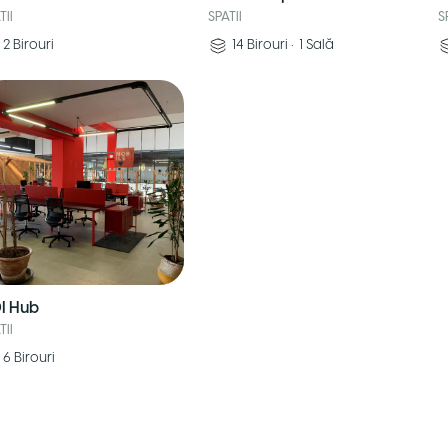
TII
SPATII
S
2
Birouri
14
Birouri
•
1
Sală
I Hub
TII
6
Birouri