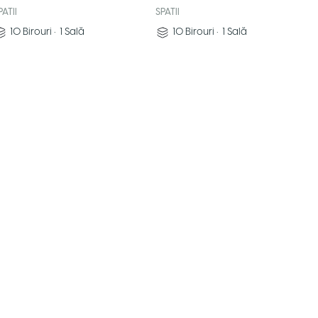
PATII
SPATII
10
Birouri
•
1
Sală
10
Birouri
•
1
Sală