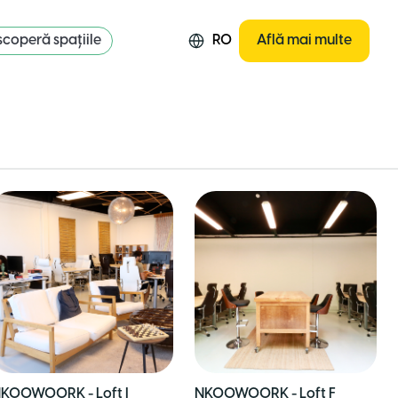
coperă spațiile
RO
Află mai multe
KOOWOORK - Loft I
NKOOWOORK - Loft F