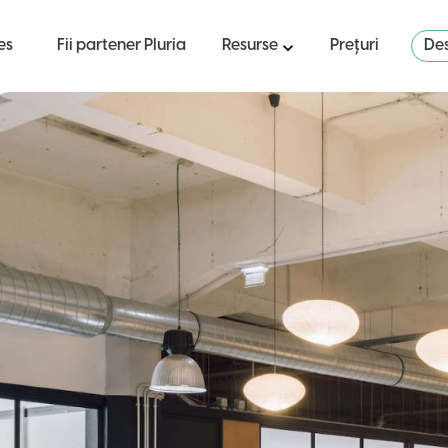
es
Fii partener Pluria
Resurse
Prețuri
Des