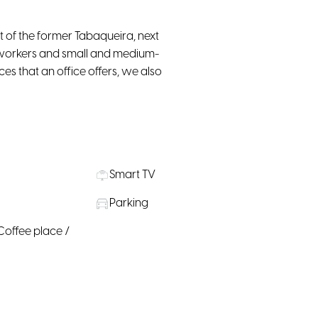
t of the former Tabaqueira, next
e workers and small and medium-
ices that an office offers, we also
Smart TV
Parking
Coffee place /