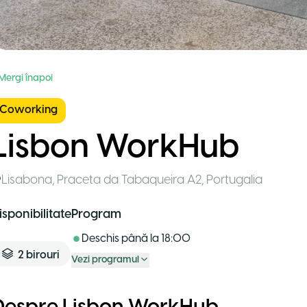
 Mergi înapoi
Coworking
Lisbon WorkHub
Lisabona
,
Praceta da Tabaqueira A2
,
Portugalia
isponibilitate
Program
Deschis până la
18:00
2
birouri
Vezi programul