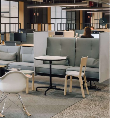
Next sli