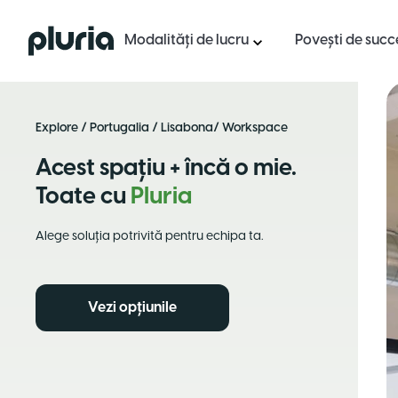
Logo Pluria
Modalități de lucru
Povești de succ
Explore
/
Portugalia
/
Lisabona
/ Workspace
Acest spațiu + încă o mie.
Toate cu
Pluria
Alege soluția potrivită pentru echipa ta.
Vezi opțiunile