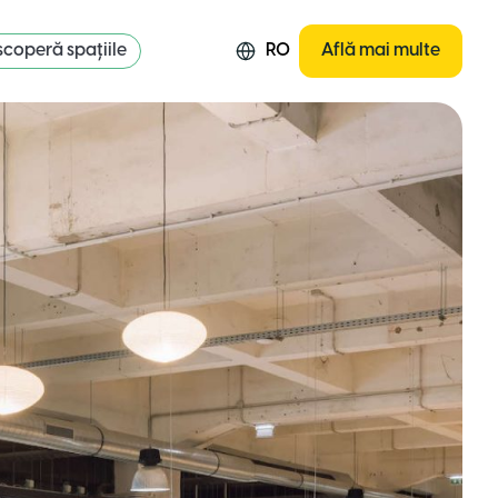
coperă spațiile
RO
Află mai multe