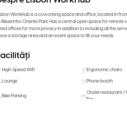
Despre Lisbon WorkHub
isbon WorkHub is a coworking space and office, located in fron
o Ribeirinho Oriente Park. Has a central open space for remot
ized offices for more privacy. In addition to including all the serv
ave a storage area and an event space to fill your needs.
acilități
High-Speed WiFi
Ergonomic chairs
Lounge
Phone booth
Onsite restaurant / 
Bike Parking
Bar
Locație