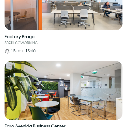
Factory Braga
SPATII COWORKING
1
Birou
•
1
Sală
Faro Avenida Business Center