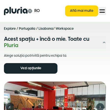
Logo Pluria
RO
Află mai multe
Explore
/
Portugalia
/
Lisabona
/ Workspace
Acest spațiu + încă o mie. Toate cu
Pluria
Alege soluția potrivită pentru echipa ta.
Vezi opțiunile
Previous slide
Next s