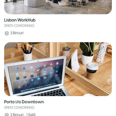
Lisbon WorkHub
SPATII COWORKING
2
Birouri
Porto i/o Downtown
SPATII COWORKING
2
Birouri
•
1
Sală