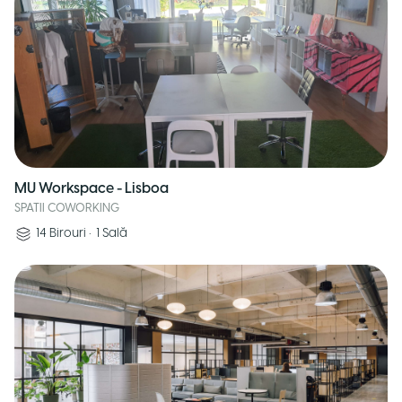
MU Workspace - Lisboa
SPATII COWORKING
14
Birouri
•
1
Sală