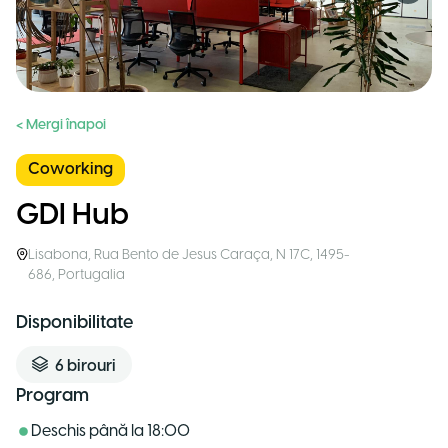
< Mergi înapoi
Coworking
GDI Hub
Lisabona
,
Rua Bento de Jesus Caraça, N 17C, 1495-
686
,
Portugalia
Disponibilitate
6
birouri
Program
Deschis până la
18:00