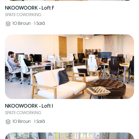
NKOOWOORK - Loft F
SPATII COWORKING
10
Birouri
•
1
Sală
NKOOWOORK - Loft I
SPATII COWORKING
10
Birouri
•
1
Sală