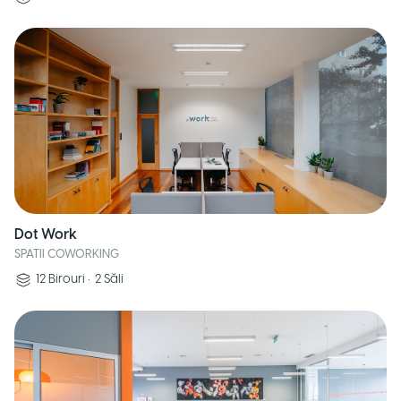
Dot Work
SPATII COWORKING
12
Birouri
•
2
Săli