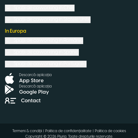
Spații de coworking in
Chile
Spații de coworking in
Statele Unite
In Europa
Spații de coworking in
România
Spații de coworking in
Spania
Spații de coworking in
Portugalia
Descarcă aplicația
App Store
Descarcă aplicația
Google Play
Contact
Termeni & condiții
|
Politica de confidențialitate
|
Politica de cookies
Copyright ©
2026
Pluria.
Toate drepturile rezervate
.