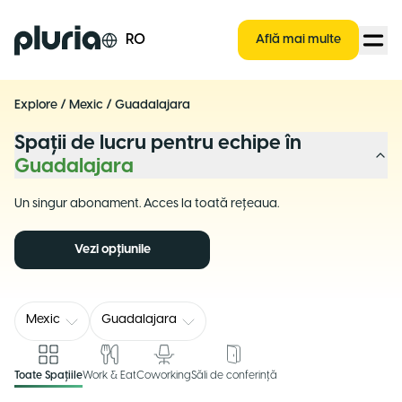
Logo Pluria
RO
Află mai multe
Explore
/
Mexic
/
Guadalajara
Spații de lucru pentru echipe în
Guadalajara
Un singur abonament. Acces la toată rețeaua.
Vezi opțiunile
Mexic
Guadalajara
Toate Spațiile
Work & Eat
Coworking
Săli de conferință