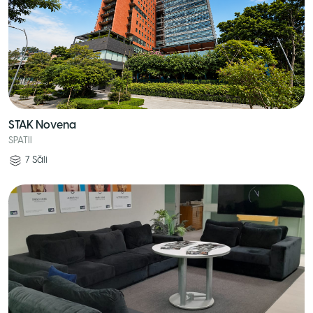
STAK Novena
SPATII
7
Săli