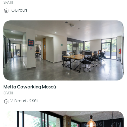
SPATII
10
Birouri
Metta Coworking Moscú
SPATII
16
Birouri
•
2
Săli