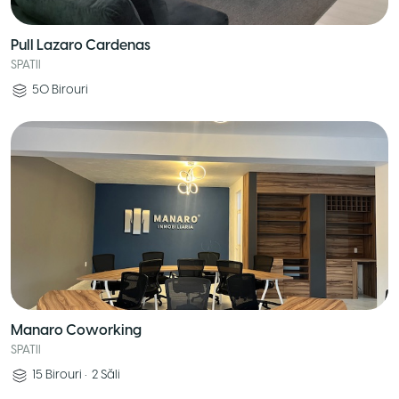
Pull Lazaro Cardenas
SPATII
50
Birouri
Manaro Coworking
SPATII
15
Birouri
•
2
Săli