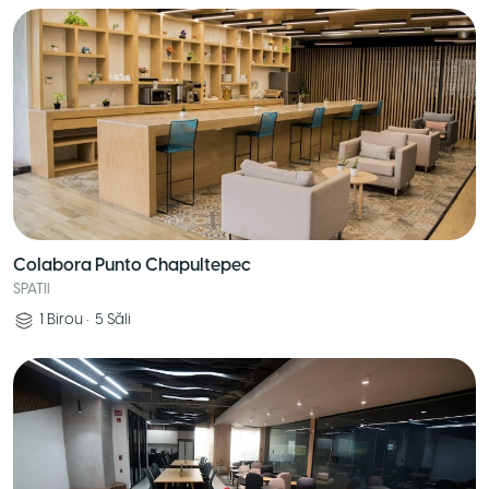
Colabora Punto Chapultepec
SPATII
1
Birou
•
5
Săli