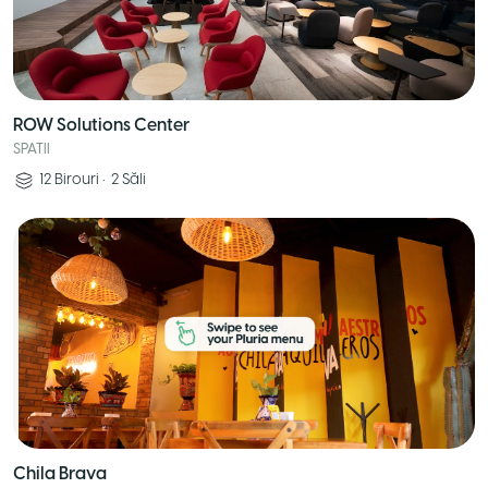
ROW Solutions Center
SPATII
12
Birouri
•
2
Săli
Chila Brava