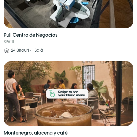
Pull Centro de Negocios
SPATII
24
Birouri
•
1
Sală
Montenegro, alacena y café