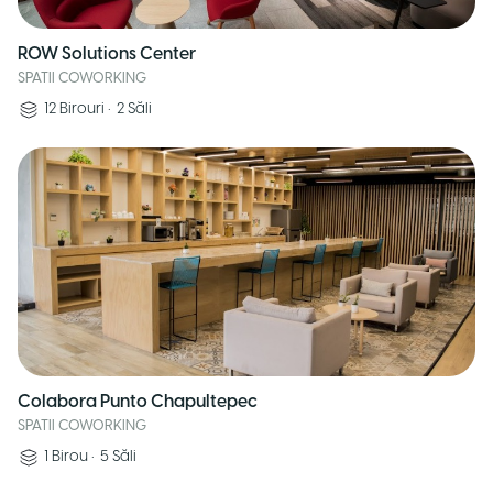
ROW Solutions Center
SPATII COWORKING
12
Birouri
•
2
Săli
Colabora Punto Chapultepec
SPATII COWORKING
1
Birou
•
5
Săli