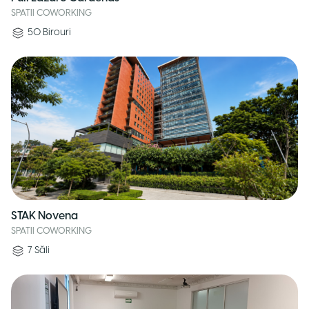
SPATII COWORKING
50
Birouri
STAK Novena
SPATII COWORKING
7
Săli