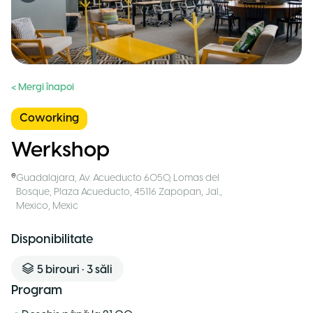
< Mergi înapoi
Coworking
Werkshop
Guadalajara
,
Av. Acueducto 6050, Lomas del
Bosque, Plaza Acueducto, 45116 Zapopan, Jal.,
Mexico
,
Mexic
Disponibilitate
5
birouri
•
3
săli
Program