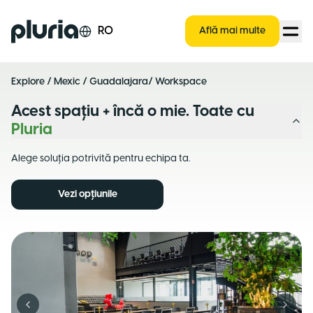
Logo Pluria
RO
Află mai multe
Explore
/
Mexic
/
Guadalajara
/ Workspace
Acest spațiu + încă o mie. Toate cu
Pluria
Alege soluția potrivită pentru echipa ta.
Vezi opțiunile
Previous slide
Next s