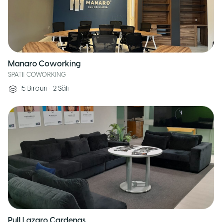
Manaro Coworking
SPATII COWORKING
15
Birouri
•
2
Săli
Pull Lazaro Cardenas