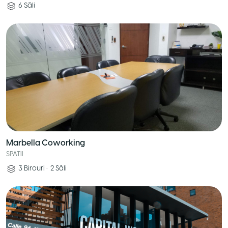
6
Săli
Marbella Coworking
SPATII
3
Birouri
•
2
Săli