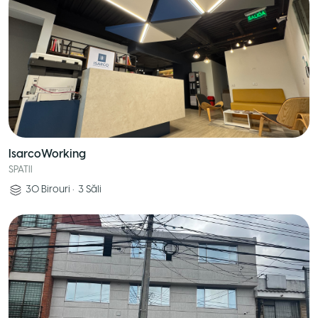
IsarcoWorking
SPATII
30
Birouri
•
3
Săli