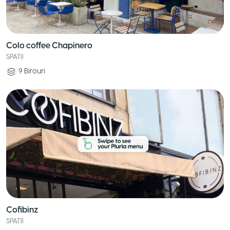
Colo coffee Chapinero
SPATII
9
Birouri
Cofibinz
SPATII