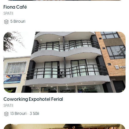
Fiona Café
SPATII
5
Birouri
Coworking Expohotel Ferial
SPATII
13
Birouri
•
3
Săli