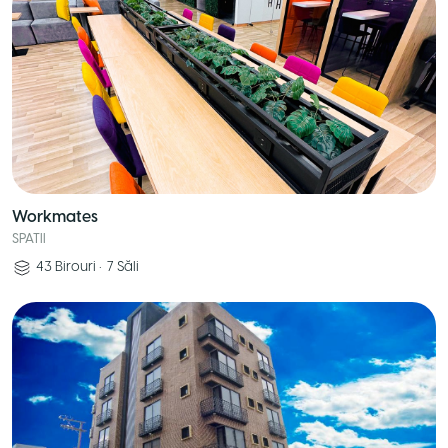
Workmates
SPATII
43
Birouri
•
7
Săli