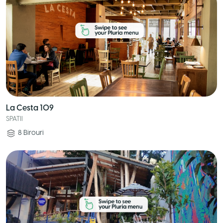
La Cesta 109
SPATII
8
Birouri