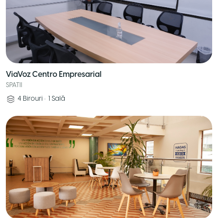
ViaVoz Centro Empresarial
SPATII
4
Birouri
•
1
Sală