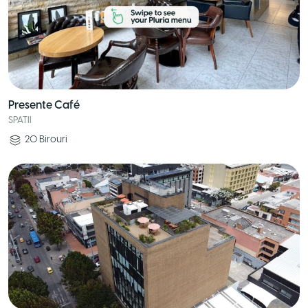
Presente Café
SPATII
20
Birouri