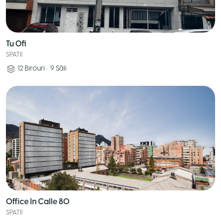
Tu Ofi
SPATII
12
Birouri
•
9
Săli
Office In Calle 80
SPATII