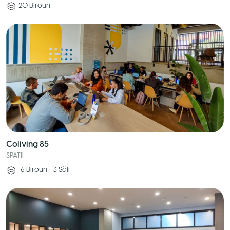
20
Birouri
Coliving 85
SPATII
16
Birouri
•
3
Săli