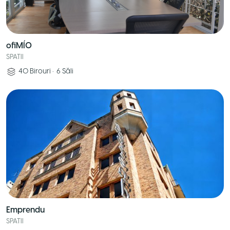
ofiMÍO
SPATII
40
Birouri
•
6
Săli
Emprendu
SPATII