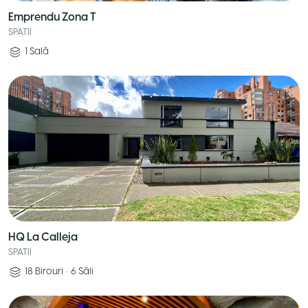
Emprendu Zona T
SPATII
1
Sală
HQ La Calleja
SPATII
18
Birouri
•
6
Săli