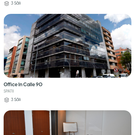
3
Săli
Office In Calle 90
SPATII
3
Săli