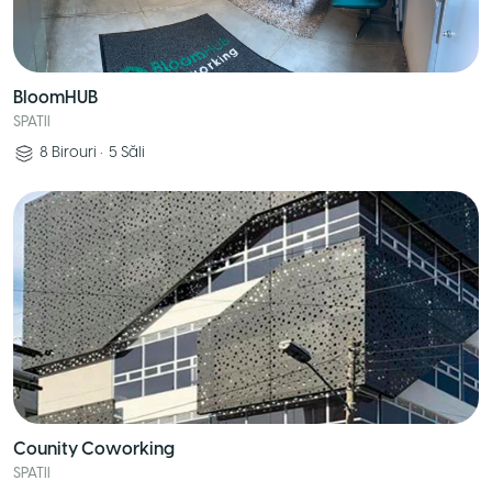
BloomHUB
SPATII
8
Birouri
•
5
Săli
Counity Coworking
SPATII