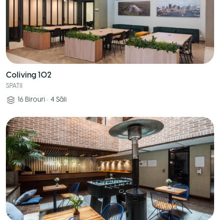
Coliving 102
SPATII
16
Birouri
•
4
Săli