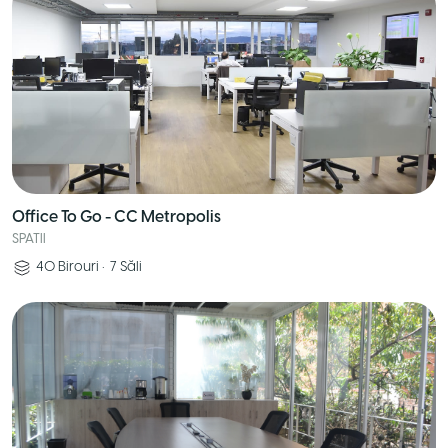
Office To Go - CC Metropolis
SPATII
40
Birouri
•
7
Săli