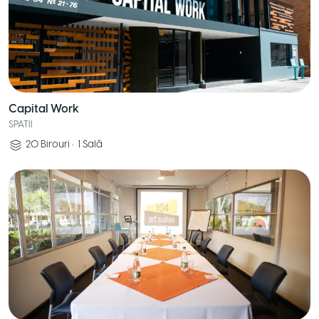
Capital Work
SPATII
20
Birouri
•
1
Sală