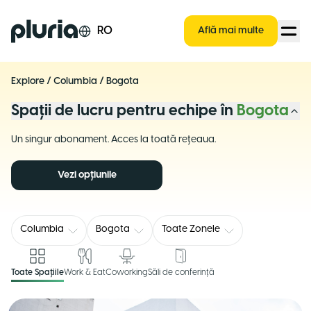
Logo Pluria
RO
Află mai multe
Explore
/
Columbia
/
Bogota
Spații de lucru pentru echipe în
Bogota
Un singur abonament. Acces la toată rețeaua.
Vezi opțiunile
Columbia
Bogota
Toate Zonele
Toate Spațiile
Work & Eat
Coworking
Săli de conferință