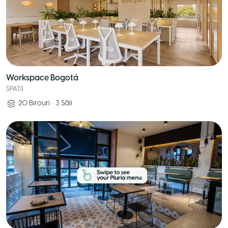
Workspace Bogotá
SPATII
20
Birouri
•
3
Săli