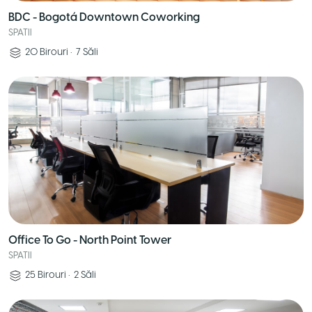
BDC - Bogotá Downtown Coworking
SPATII
20
Birouri
•
7
Săli
Office To Go - North Point Tower
SPATII
25
Birouri
•
2
Săli