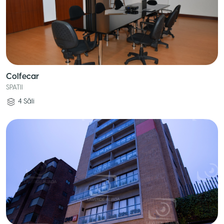
Colfecar
SPATII
4
Săli