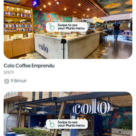
Colo Coffee Emprendu
SPATII
9
Birouri