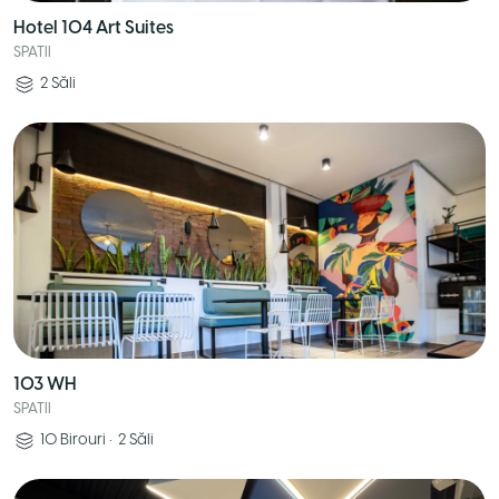
Hotel 104 Art Suites
SPATII
2
Săli
103 WH
SPATII
10
Birouri
•
2
Săli