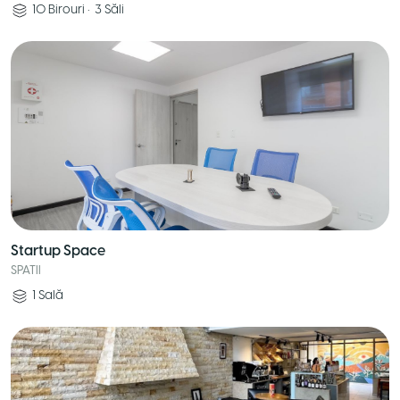
10
Birouri
•
3
Săli
Startup Space
SPATII
1
Sală