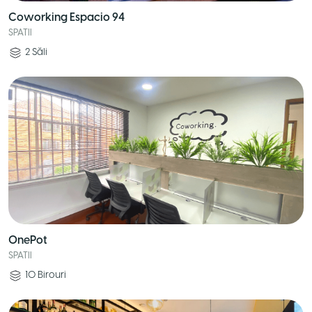
Coworking Espacio 94
SPATII
2
Săli
OnePot
SPATII
10
Birouri