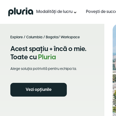
Logo Pluria
Modalități de lucru
Povești de succ
Explore
/
Columbia
/
Bogota
/ Workspace
Acest spațiu + încă o mie.
Toate cu
Pluria
Alege soluția potrivită pentru echipa ta.
Vezi opțiunile