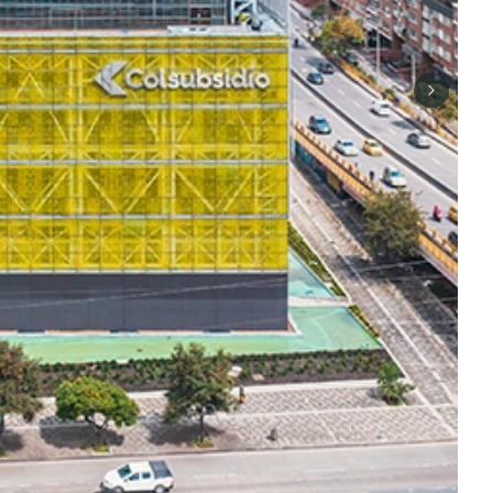
Next sli