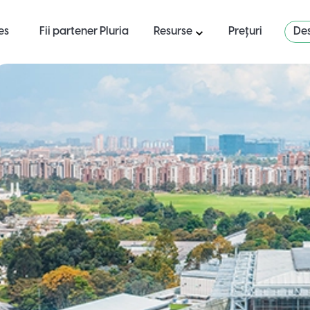
es
Fii partener Pluria
Resurse
Prețuri
Des