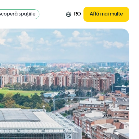
coperă spațiile
RO
Află mai multe