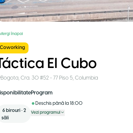
 Mergi înapoi
Coworking
Táctica El Cubo
Bogota
,
Cra. 30 #52 - 77 Piso 5
,
Columbia
isponibilitate
Program
Deschis până la
18:00
6
birouri
•
2
Vezi programul
săli