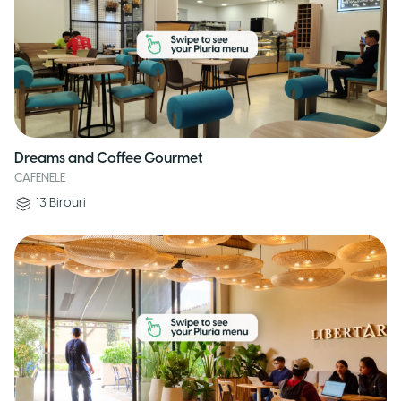
Dreams and Coffee Gourmet
CAFENELE
13
Birouri