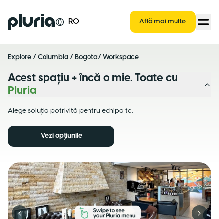
Logo Pluria
RO
Află mai multe
Explore
/
Columbia
/
Bogota
/ Workspace
Acest spațiu + încă o mie. Toate cu
Pluria
Alege soluția potrivită pentru echipa ta.
Vezi opțiunile
Previous slide
Next s