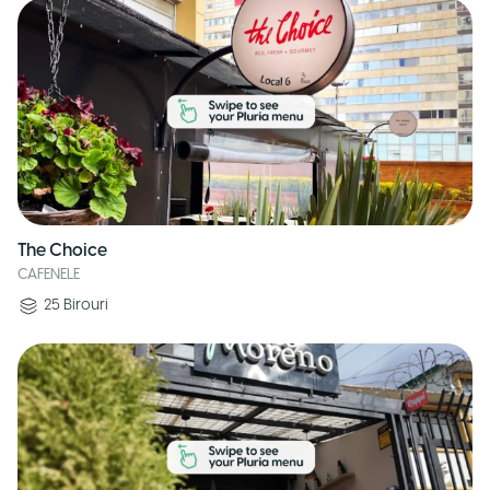
The Choice
CAFENELE
25
Birouri