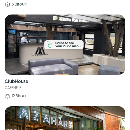
5
Birouri
ClubHouse
CAFENELE
12
Birouri