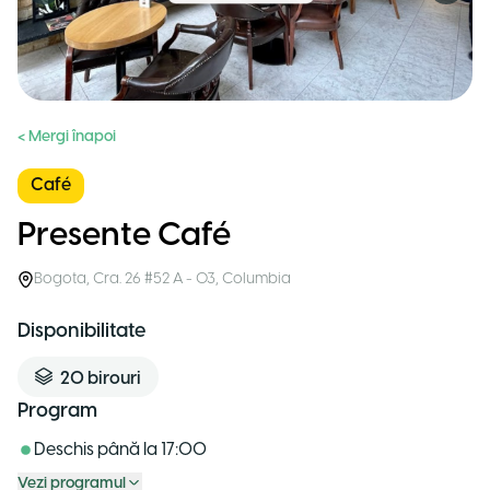
< Mergi înapoi
Café
Presente Café
Bogota
,
Cra. 26 #52 A - 03
,
Columbia
Disponibilitate
20
birouri
Program
Deschis până la
17:00
Vezi programul