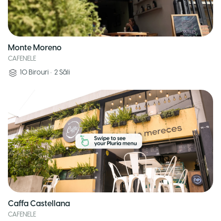
Monte Moreno
CAFENELE
10
Birouri
•
2
Săli
Caffa Castellana
CAFENELE