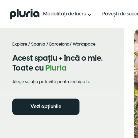
Logo Pluria
Modalități de lucru
Povești de succ
Explore
/
Spania
/
Barcelona
/ Workspace
Acest spațiu + încă o mie.
Toate cu
Pluria
Alege soluția potrivită pentru echipa ta.
Vezi opțiunile