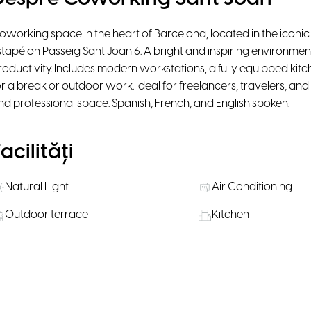
oworking space in the heart of Barcelona, located in the iconi
stapé on Passeig Sant Joan 6. A bright and inspiring environme
roductivity. Includes modern workstations, a fully equipped kit
or a break or outdoor work. Ideal for freelancers, travelers, an
nd professional space. Spanish, French, and English spoken.
acilități
Natural Light
Air Conditioning
Outdoor terrace
Kitchen
Locație