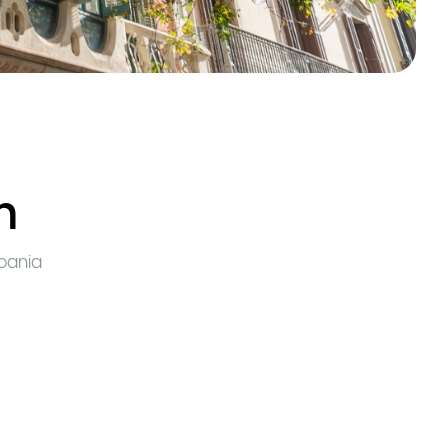
n
pania