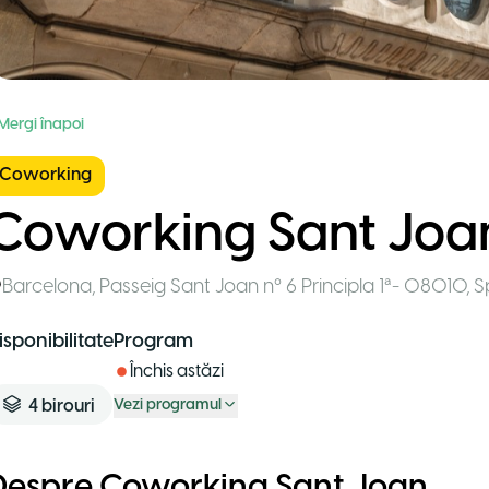
 Mergi înapoi
Coworking
Coworking Sant Joa
Barcelona
,
Passeig Sant Joan nº 6 Principla 1ª- 08010
,
S
isponibilitate
Program
Închis astăzi
4
birouri
Vezi programul
Despre Coworking Sant Joan