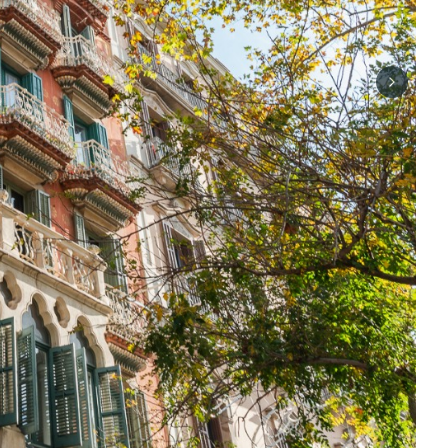
Next sli