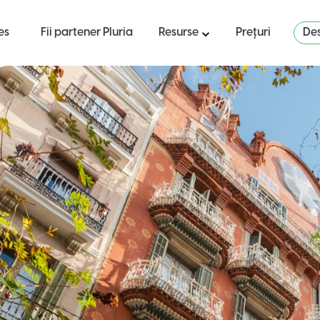
es
Fii partener Pluria
Resurse
Prețuri
Des