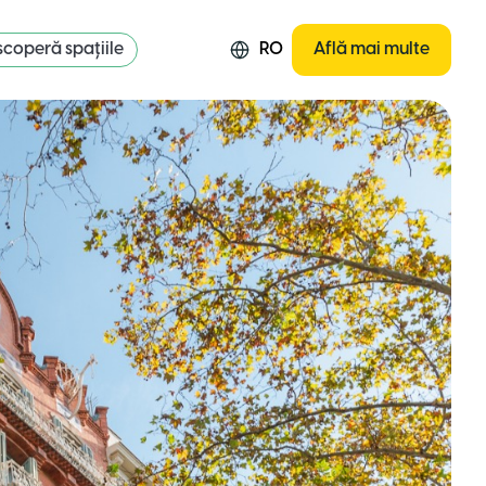
coperă spațiile
RO
Află mai multe