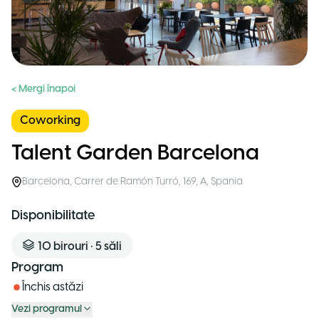
< Mergi înapoi
Coworking
Talent Garden Barcelona
Barcelona
,
Carrer de Ramón Turró, 169, A
,
Spania
Disponibilitate
10
birouri
•
5
săli
Program
Închis astăzi
Vezi programul