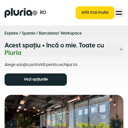
Logo Pluria
RO
Află mai multe
Explore
/
Spania
/
Barcelona
/ Workspace
Acest spațiu + încă o mie. Toate cu
Pluria
Alege soluția potrivită pentru echipa ta.
Vezi opțiunile
Previous slide
Next s