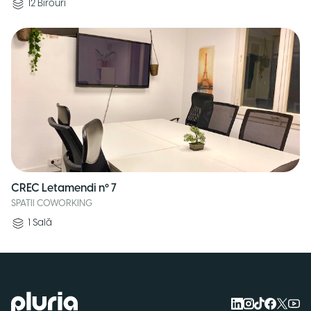
12
Birouri
CREC Letamendi nº 7
SPATII COWORKING
1
Sală
Logo Pluria