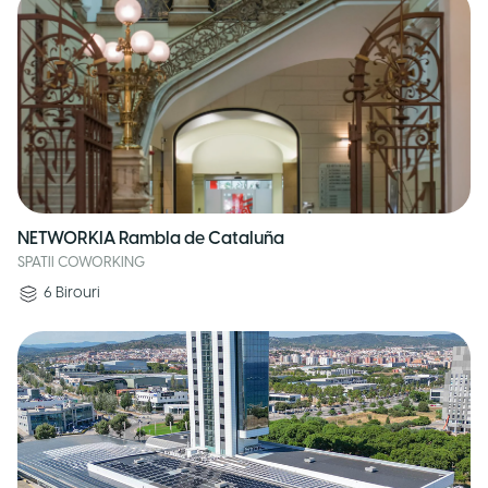
NETWORKIA Rambla de Cataluña
SPATII COWORKING
6
Birouri