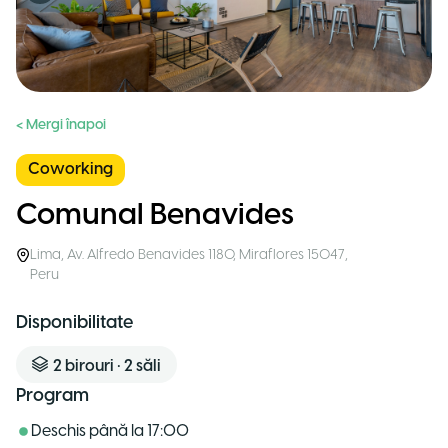
< Mergi înapoi
Coworking
Comunal Benavides
Lima
,
Av. Alfredo Benavides 1180, Miraflores 15047
,
Peru
Disponibilitate
2
birouri
•
2
săli
Program
Deschis până la
17:00