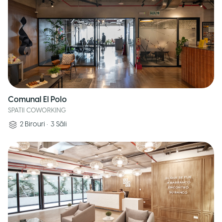
Comunal El Polo
SPATII COWORKING
2
Birouri
•
3
Săli