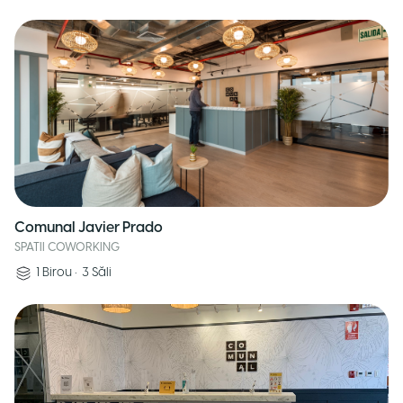
Comunal Javier Prado
SPATII COWORKING
1
Birou
•
3
Săli