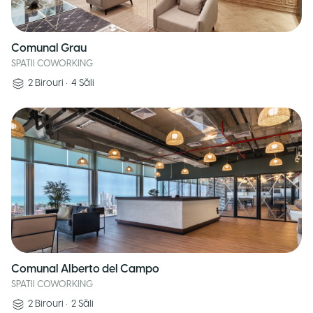
Comunal Grau
SPATII COWORKING
2
Birouri
•
4
Săli
Comunal Alberto del Campo
SPATII COWORKING
2
Birouri
•
2
Săli