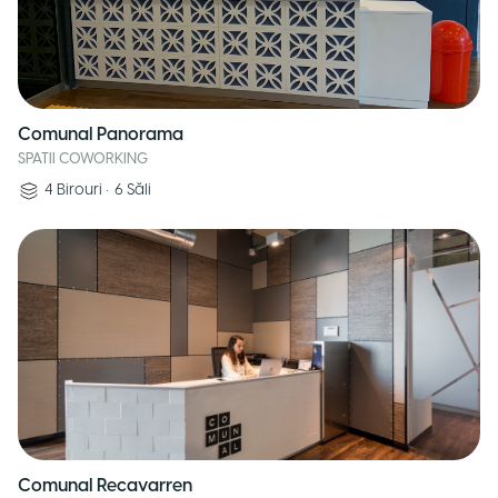
Comunal Panorama
SPATII COWORKING
4
Birouri
•
6
Săli
Comunal Recavarren