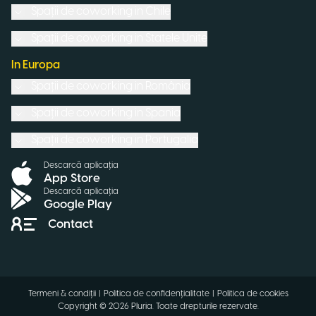
Spații de coworking in
Chile
Spații de coworking in
Statele Unite
In Europa
Spații de coworking in
România
Spații de coworking in
Spania
Spații de coworking in
Portugalia
Descarcă aplicația
App Store
Descarcă aplicația
Google Play
Contact
Termeni & condiții
|
Politica de confidențialitate
|
Politica de cookies
Copyright ©
2026
Pluria.
Toate drepturile rezervate
.