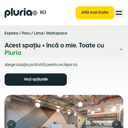
Logo Pluria
RO
Află mai multe
Explore
/
Peru
/
Lima
/ Workspace
Acest spațiu + încă o mie. Toate cu
Pluria
Alege soluția potrivită pentru echipa ta.
Vezi opțiunile
Previous slide
Next s