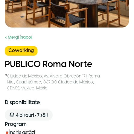
< Mergi înapoi
Coworking
PUBLICO Roma Norte
Ciudad de México
,
Av. Álvaro Obregón 171, Roma
Nte., Cuauhtémoc, 06700 Ciudad de México,
CDMX, Mexico
,
Mexic
Disponibilitate
4
birouri
•
7
săli
Program
Închis astăzi