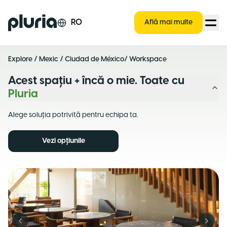
Logo Pluria
RO
Află mai multe
Explore
/
Mexic
/
Ciudad de México
/ Workspace
Acest spațiu + încă o mie. Toate cu
Pluria
Alege soluția potrivită pentru echipa ta.
Vezi opțiunile
Previous slide
Next s