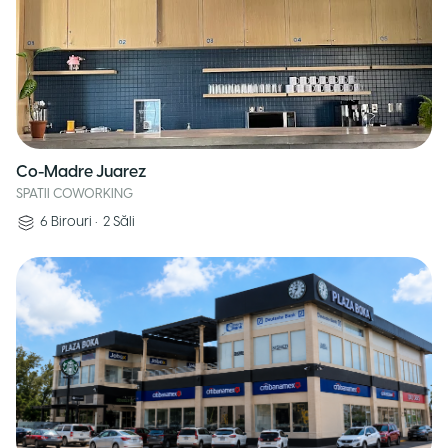
Co-Madre Juarez
SPATII COWORKING
6
Birouri
•
2
Săli