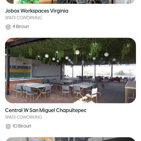
Jobox Workspaces Virginia
SPATII COWORKING
4
Birouri
Central W San Miguel Chapultepec
SPATII COWORKING
10
Birouri