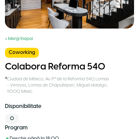
< Mergi înapoi
Coworking
Colabora Reforma 540
Ciudad de México
,
Av. P.º de la Reforma 540, Lomas
- Virreyes, Lomas de Chapultepec, Miguel Hidalgo,
11000
,
Mexic
Disponibilitate
0
Program
Deschis până la
18:00