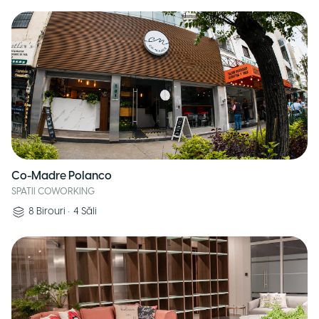
Co-Madre Polanco
SPATII COWORKING
8
Birouri
•
4
Săli