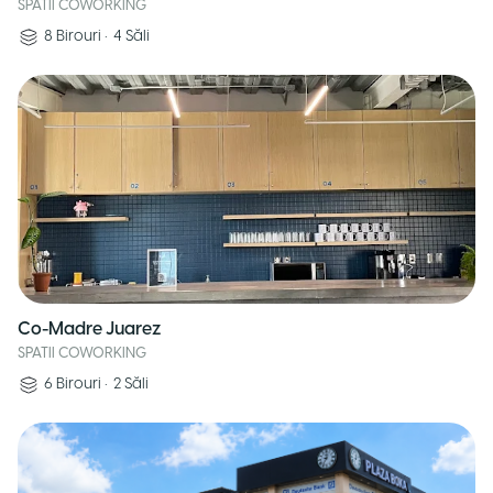
SPATII COWORKING
8
Birouri
•
4
Săli
Co-Madre Juarez
SPATII COWORKING
6
Birouri
•
2
Săli