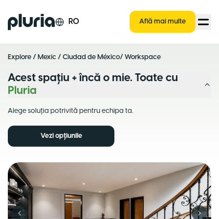
Logo Pluria
RO
Află mai multe
Explore
/
Mexic
/
Ciudad de México
/ Workspace
Acest spațiu + încă o mie. Toate cu
Pluria
Alege soluția potrivită pentru echipa ta.
Vezi opțiunile
Previous slide
Next s