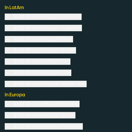
In LatAm
Spații de coworking in
Columbia
Spații de coworking in
Argentina
Spații de coworking in
Mexic
Spații de coworking in
Brazilia
Spații de coworking in
Peru
Spații de coworking in
Chile
Spații de coworking in
Statele Unite
In Europa
Spații de coworking in
România
Spații de coworking in
Spania
Spații de coworking in
Portugalia