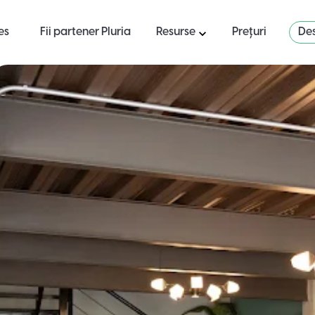
es
Fii partener Pluria
Resurse
Prețuri
Des