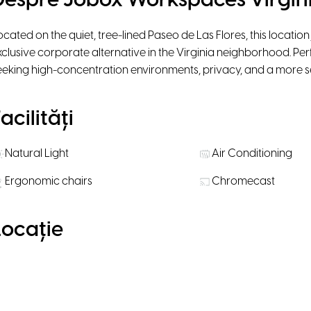
Despre Jobox Workspaces Virgin
ocated on the quiet, tree-lined Paseo de Las Flores, this location
xclusive corporate alternative in the Virginia neighborhood. Pe
eeking high-concentration environments, privacy, and a more 
acilități
Natural Light
Air Conditioning
Ergonomic chairs
Chromecast
Locație
Activează Google Maps