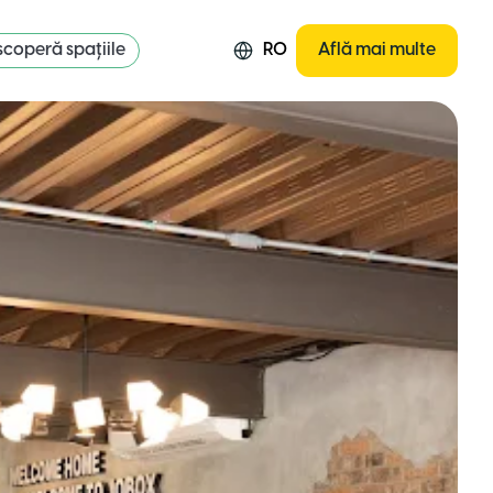
coperă spațiile
RO
Află mai multe