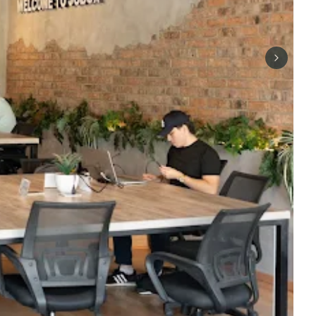
Next sli