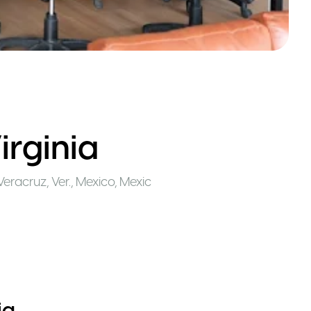
rginia
Veracruz, Ver., Mexico
,
Mexic