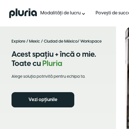
Logo Pluria
Modalități de lucru
Povești de succ
Explore
/
Mexic
/
Ciudad de México
/ Workspace
Acest spațiu + încă o mie.
Toate cu
Pluria
Alege soluția potrivită pentru echipa ta.
Vezi opțiunile