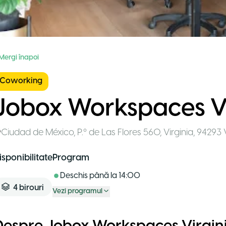
 Mergi înapoi
Coworking
Jobox Workspaces Vi
Ciudad de México
,
P.º de Las Flores 560, Virginia, 94293 
isponibilitate
Program
Deschis până la
14:00
4
birouri
Vezi programul