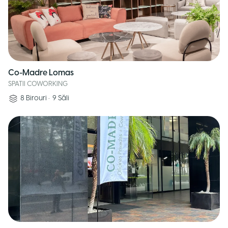
Co-Madre Lomas
SPATII COWORKING
8
Birouri
•
9
Săli