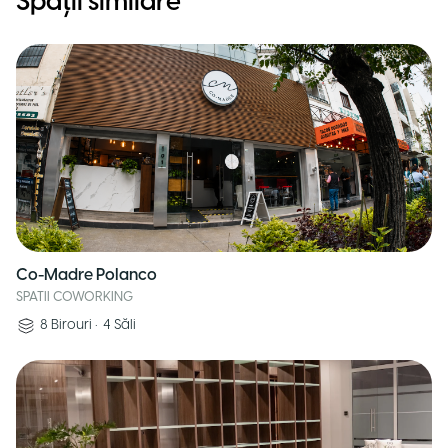
Spații similare
Co-Madre Polanco
SPATII COWORKING
8
Birouri
•
4
Săli