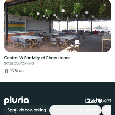
Central W San Miguel Chapultepec
SPATII COWORKING
10
Birouri
Logo Pluria
Spații de coworking
Cafenele laptop-friendly
Săli 