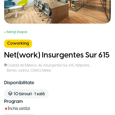
< Mergi înapoi
Coworking
Net(work) Insurgentes Sur 615
Ciudad de México
,
Av. Insurgentes Sur 615, Nápoles,
Benito Juárez, 03810
,
Mexic
Disponibilitate
10
birouri
•
1
sală
Program
Închis astăzi