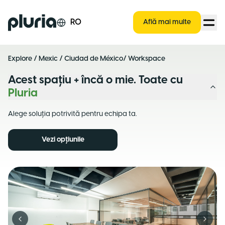
Logo Pluria
RO
Află mai multe
Explore
/
Mexic
/
Ciudad de México
/ Workspace
Acest spațiu + încă o mie. Toate cu
Pluria
Alege soluția potrivită pentru echipa ta.
Vezi opțiunile
Previous slide
Next s