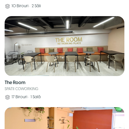
10
Birouri
•
2
Săli
The Room
SPATII COWORKING
17
Birouri
•
1
Sală