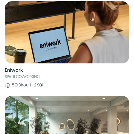
Eniwork
SPATII COWORKING
50
Birouri
•
2
Săli