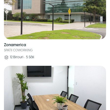
Zonamerica
SPATII COWORKING
12
Birouri
•
5
Săli