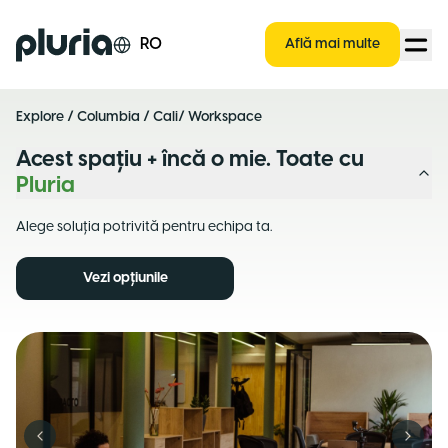
Logo Pluria
RO
Află mai multe
Explore
/
Columbia
/
Cali
/ Workspace
Acest spațiu + încă o mie. Toate cu
Pluria
Alege soluția potrivită pentru echipa ta.
Vezi opțiunile
Previous slide
Next s