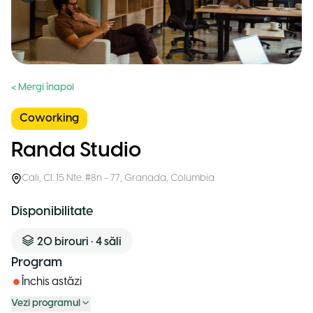
< Mergi înapoi
Coworking
Randa Studio
Cali
,
Cl. 15 Nte. #8n - 77, Granada
,
Columbia
Disponibilitate
20
birouri
•
4
săli
Program
Închis astăzi
Vezi programul