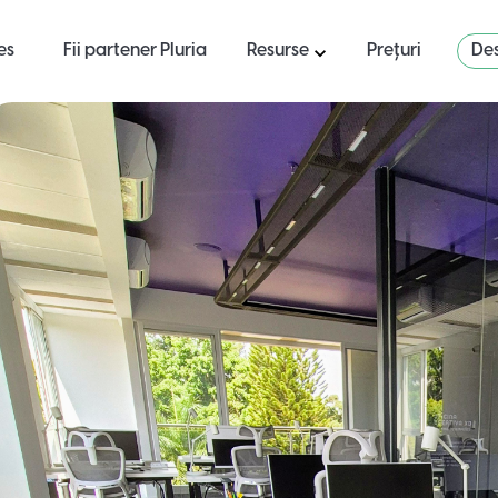
es
Fii partener Pluria
Resurse
Prețuri
Des