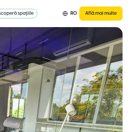
coperă spațiile
RO
Află mai multe