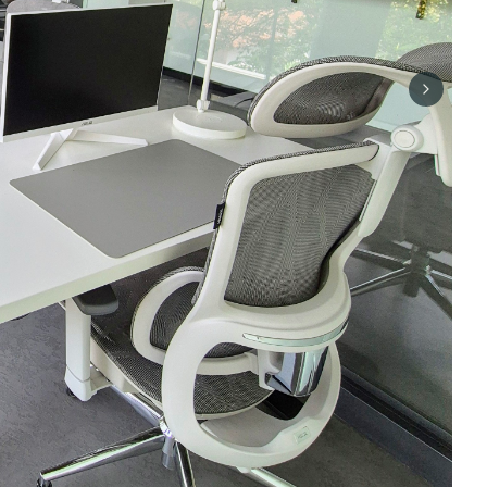
Next sli