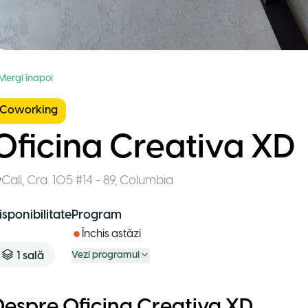
 Mergi înapoi
Coworking
Oficina Creativa XD
Cali
,
Cra. 105 #14 - 89
,
Columbia
isponibilitate
Program
Închis astăzi
1
sală
Vezi programul
Despre Oficina Creativa XD