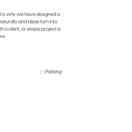
at is why we have designed a
aturally and ideas turn into
 a client, or simply project a
re.
Parking