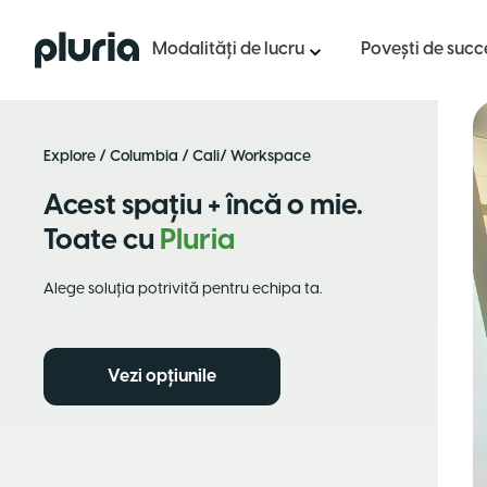
Logo Pluria
Modalități de lucru
Povești de succ
Explore
/
Columbia
/
Cali
/ Workspace
Acest spațiu + încă o mie.
Toate cu
Pluria
Alege soluția potrivită pentru echipa ta.
Vezi opțiunile