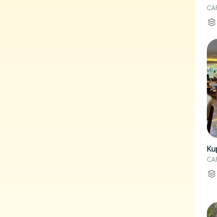
CA
Ku
CA