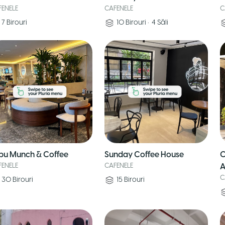
FENELE
CAFENELE
C
7
Birouri
10
Birouri
•
4
Săli
pu Munch & Coffee
Sunday Coffee House
C
FENELE
CAFENELE
A
C
30
Birouri
15
Birouri