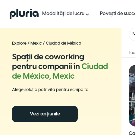
Logo Pluria
Modalități de lucru
Povești de succ
M
Explore
/
Mexic
/
Ciudad de México
Toa
Spații de coworking
pentru companii în
Ciudad
de México, Mexic
Alege soluția potrivită pentru echipa ta.
Vezi opțiunile
Ca