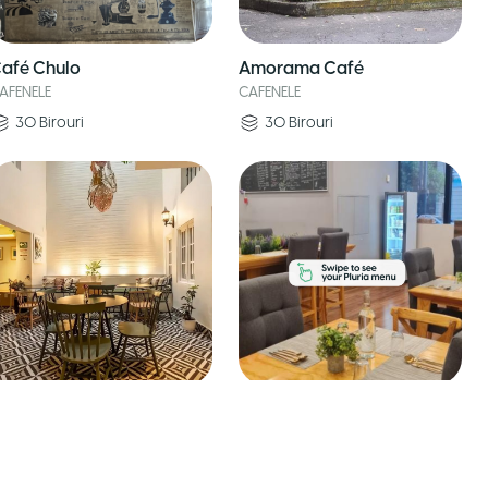
afé Chulo
Amorama Café
AFENELE
CAFENELE
30
Birouri
30
Birouri
ilia Café
Noíl Café
AFENELE
CAFENELE
7
Birouri
30
Birouri