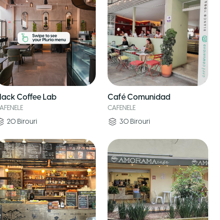
lack Coffee Lab
Café Comunidad
AFENELE
CAFENELE
20
Birouri
30
Birouri