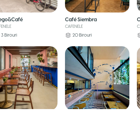
ego&Café
Café Siembra
C
FENELE
CAFENELE
C
3
Birouri
20
Birouri
tín Roma Norte
Motín Juarez
T
FENELE
CAFENELE
C
8
Birouri
10
Birouri
•
1
Sală