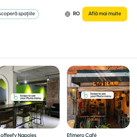
coperă spațiile
RO
Află mai multe
offeefy Napoles
Efímero Café