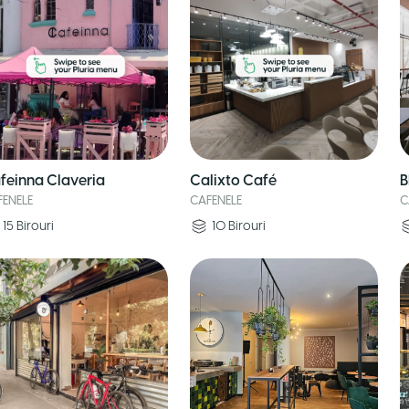
feinna Claveria
Calixto Café
B
FENELE
CAFENELE
C
15
Birouri
10
Birouri