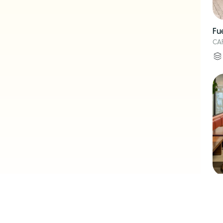
Fu
CA
Mo
CA