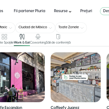
es
Fii partener Pluria
Resurse
Prețuri
Des
exic
Ciudad de México
Toate Zonele
te Spațiile
Work & Eat
Coworking
Săli de conferință
fe Escandon
Coffeefy Juarez
C