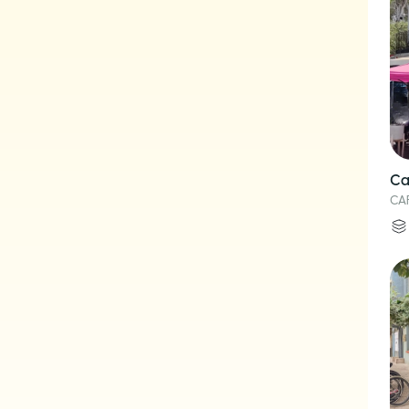
Ca
CA