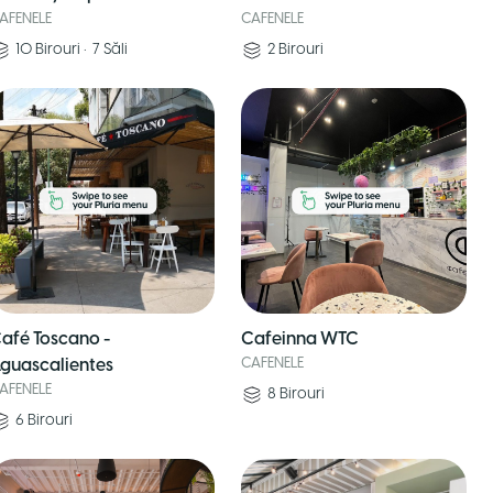
AFENELE
CAFENELE
10
Birouri
•
7
Săli
2
Birouri
afé Toscano -
Cafeinna WTC
guascalientes
CAFENELE
AFENELE
8
Birouri
6
Birouri