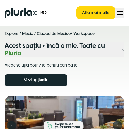
Logo Pluria
RO
Află mai multe
Explore
/
Mexic
/
Ciudad de México
/ Workspace
Acest spațiu + încă o mie. Toate cu
Pluria
Alege soluția potrivită pentru echipa ta.
Vezi opțiunile
Previous slide
Next s