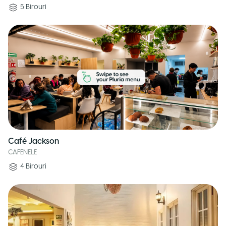
5
Birouri
Café Jackson
CAFENELE
4
Birouri