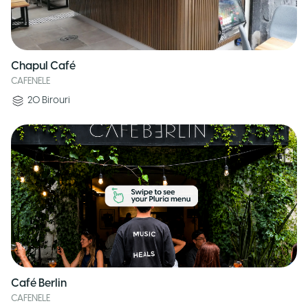
Chapul Café
CAFENELE
20
Birouri
Café Berlin
CAFENELE