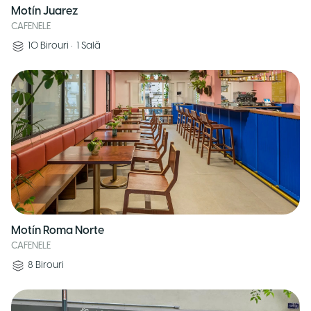
Motín Juarez
CAFENELE
10
Birouri
•
1
Sală
Motín Roma Norte
CAFENELE
8
Birouri