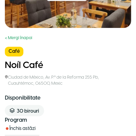
< Mergi înapoi
Café
Noíl Café
Ciudad de México
,
Av. P.º de la Reforma 255 Pb,
Cuauhtémoc, 06500
,
Mexic
Disponibilitate
30
birouri
Program
Închis astăzi