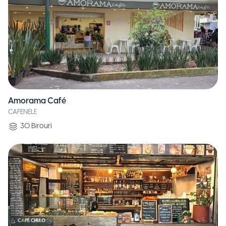
Amorama Café
CAFENELE
30
Birouri