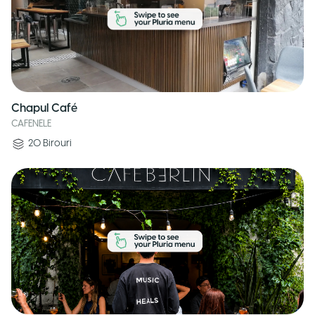
Chapul Café
CAFENELE
20
Birouri