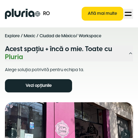
Logo Pluria
RO
Află mai multe
Explore
/
Mexic
/
Ciudad de México
/ Workspace
Acest spațiu + încă o mie. Toate cu
Pluria
Alege soluția potrivită pentru echipa ta.
Vezi opțiunile
Previous slide
Next s