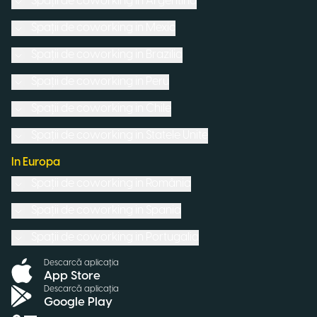
Spații de coworking in
Argentina
Spații de coworking in
Mexic
Spații de coworking in
Brazilia
Spații de coworking in
Peru
Spații de coworking in
Chile
Spații de coworking in
Statele Unite
In Europa
Spații de coworking in
România
Spații de coworking in
Spania
Spații de coworking in
Portugalia
Descarcă aplicația
App Store
Descarcă aplicația
Google Play