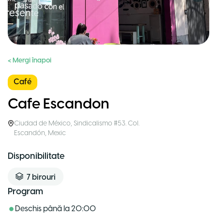
< Mergi înapoi
Café
Cafe Escandon
Ciudad de México
,
Sindicalismo #53. Col.
Escandón
,
Mexic
Disponibilitate
7
birouri
Program
Deschis până la
20:00