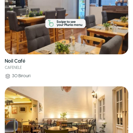
Noíl Café
CAFENELE
30
Birouri