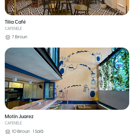
Tilia Café
CAFENELE
7
Birouri
Motín Juarez
CAFENELE
10
Birouri
•
1
Sală