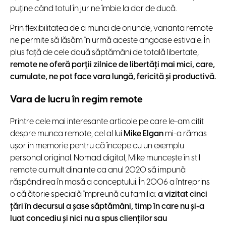
puţine când totul în jur ne îmbie la dor de ducă.
Prin flexibilitatea de a munci de oriunde, varianta remote
ne permite să lăsăm în urmă aceste angoase estivale. În
plus faţă de cele două săptămâni de totală libertate,
remote ne oferă porţii zilnice de libertăţi mai mici, care,
cumulate, ne pot face vara lungă, fericită şi productivă.
Vara de lucru în regim remote
Printre cele mai interesante articole pe care le-am citit
despre munca remote, cel al lui
Mike Elgan
mi-a rămas
uşor în memorie pentru că începe cu un exemplu
personal original. Nomad digital, Mike munceşte în stil
remote cu mult dinainte ca anul 2020 să impună
răspândirea în masă a conceptului. În 2006 a întreprins
o călătorie specială împreună cu familia:
a vizitat cinci
ţări în decursul a şase săptămâni, timp în care nu şi-a
luat concediu şi nici nu a spus clienţilor sau