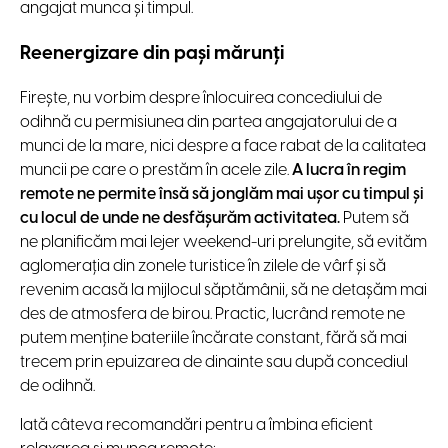
angajat munca şi timpul.
Reenergizare din paşi mărunţi
Fireşte, nu vorbim despre înlocuirea concediului de
odihnă cu permisiunea din partea angajatorului de a
munci de la mare, nici despre a face rabat de la calitatea
muncii pe care o prestăm în acele zile.
A lucra în regim
remote ne permite însă să jonglăm mai uşor cu timpul şi
cu locul de unde ne desfăşurăm activitatea.
Putem să
ne planificăm mai lejer weekend-uri prelungite, să evităm
aglomeraţia din zonele turistice în zilele de vârf şi să
revenim acasă la mijlocul săptămânii, să ne detaşăm mai
des de atmosfera de birou. Practic, lucrând remote ne
putem menţine bateriile încărate constant, fără să mai
trecem prin epuizarea de dinainte sau după concediul
de odihnă.
Iată câteva recomandări pentru a îmbina eficient