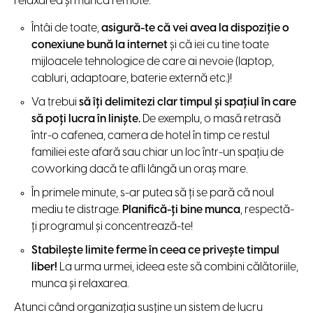
relaxarea şi munca remote:
Întâi de toate,
asigură-te că vei avea la dispoziţie o
conexiune bună la internet
şi că iei cu tine toate
mijloacele tehnologice de care ai nevoie (laptop,
cabluri, adaptoare, baterie externă etc.)!
Va trebui
să îţi delimitezi clar timpul şi spaţiul în care
să poţi lucra în linişte.
De exemplu, o masă retrasă
într-o cafenea, camera de hotel în timp ce restul
familiei este afară sau chiar un loc într-un spaţiu de
coworking dacă te afli lângă un oraş mare.
În primele minute, s-ar putea să ţi se pară că noul
mediu te distrage.
Planifică-ţi bine munca
, respectă-
ţi programul şi concentrează-te!
Stabileşte limite ferme în ceea ce priveşte timpul
liber!
La urma urmei, ideea este să combini călătoriile,
munca şi relaxarea.
Atunci când organizaţia susţine un sistem de lucru