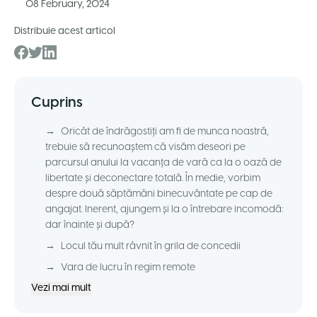
08 February, 2024
Distribuie acest articol
Cuprins
→
Oricât de îndrăgostiţi am fi de munca noastră,
trebuie să recunoaştem că visăm deseori pe
parcursul anului la vacanţa de vară ca la o oază de
libertate şi deconectare totală. În medie, vorbim
despre două săptămâni binecuvântate pe cap de
angajat. Inerent, ajungem şi la o întrebare incomodă:
dar înainte şi după?
→
Locul tău mult râvnit în grila de concedii
→
Vara de lucru în regim remote
Vezi mai mult