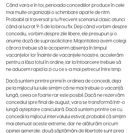
Când vara e în toi, perioada concediilor produce în cele
mai multe organizaţii o schimbare aparte de ritm.
Probabil ai traversat şi tu frecvent scenariul clasic atunci
când ai lucrat 9-5 de la birou fix. Deşi când vorbim despre
concediu, vorbim despre zile libere, ele presupun şi o
anume doză de suprasolicitare. Majoritatea avem colegi
cărora trebuie să le acoperim absenţa în timpul
vacanţelor lor. Înainte de vacanţele noastre, accelerăm
pentru a lăsa totul în ordine, iar la întoarcere trebuie să
ne aducem rapid la zi cu ce s-a mai petrecut între timp.
Dacă suntem printre primii în ordinea de concedii, deja
pe la mijlocul lui iulie simţim că ne mai trebuie o vacanţă
lungă, ceea ce foarte rar este posibil. Dacă ne rezervăm
concediul spre final de august, vara se transformă într-o
lungă aşteptare caniculară. Dacă suntem printre cei cu
concedii la mijlocul intervalului estival, probabil că simţim
mai atenuat aceste extreme, dar ne alăturăm oricum
opiniei generale: două săptămâni de libertate sunt prea