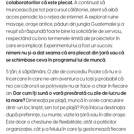
colaboratorilor că este plecat.
A continuat să
muncească pe tot parcursul călătoriei, atent să aibă
acces periodic la o reţea de internet. A explorat ruine
mayaşe, oraşe antice, păduri din jungla Guatemalei şi a
reuşit să răspundă foarte bine la solicitările de serviciu,
respectând cu brio termenele-limită ale proiectelor în
care era implicat. Experimentul lui a fost un succes:
nimeni nu şi-a dat seama că era plecat din ţară sau că
se schimbase ceva în programul lui de muncă.
5 ţări, 6 săptămâni, 0 zile de concediu. Poate că nu e o
încercare în care ne-am aventura cu toţii şi probabil că
nici cei cărora li se potriveşte nu ar face-o chiar în fiecare
an.
Dar cum îţi sună o vară presărată cu zile de lucru de
la mare?
Dimineaţa pe plajă, muncă în orele caniculare
dintr-un loc liniştit, seri tot pe plajă? Poţi înlocui destinaţia
după preferinţe, cu munte, vizite la ţară sau în alte oraşe.
Este doar o chestiune de flexibilitate, atât a politicilor
organizaţiei, cât şi a felului în care îşi gestionează fiecare