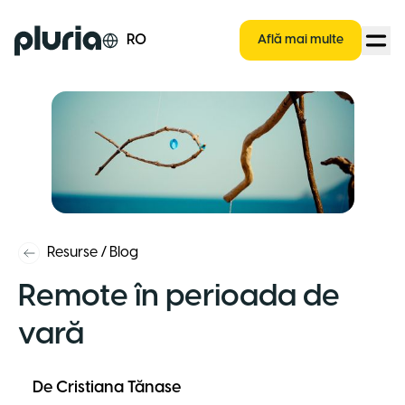
Logo Pluria
RO
Află mai multe
Resurse
/
Blog
Remote în perioada de
vară
De
Cristiana Tănase