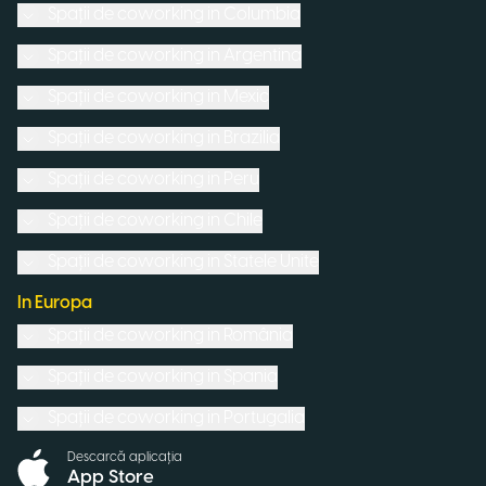
Spații de coworking in
Columbia
Spații de coworking in
Argentina
Spații de coworking in
Mexic
Spații de coworking in
Brazilia
Spații de coworking in
Peru
Spații de coworking in
Chile
Spații de coworking in
Statele Unite
In Europa
Spații de coworking in
România
Spații de coworking in
Spania
Spații de coworking in
Portugalia
Descarcă aplicația
App Store