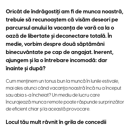
Oricât de îndrăgostiţi am fi de munca noastră,
trebuie să recunoaştem că visăm deseori pe
parcursul anului la vacanţa de vară ca la o
oază de libertate şi deconectare totală. În
medie, vorbim despre două săptămâni
binecuvântate pe cap de angajat. Inerent,
ajungem şi la o întrebare incomodă: dar
înainte şi după?
Cum menţinem un tonus bun la muncă în lunile estivale,
mai ales atunci când vacanţa noastră încă nu a început
sau abia s-a încheiat? Un mediu de lucru care
încurajează munca remote poate răspunde surprinzător
de eficient chiar şi la această provocare.
Locul tău mult râvnit în grila de concedii