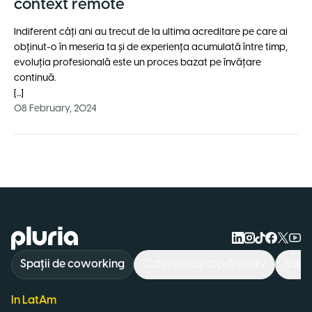
context remote
Indiferent câți ani au trecut de la ultima acreditare pe care ai
obținut-o în meseria ta și de experiența acumulată între timp,
evoluția profesională este un proces bazat pe învățare
continuă.
[...]
08 February, 2024
Logo Pluria
Spații de coworking
Cafenele laptop-friendly
Săli 
In LatAm