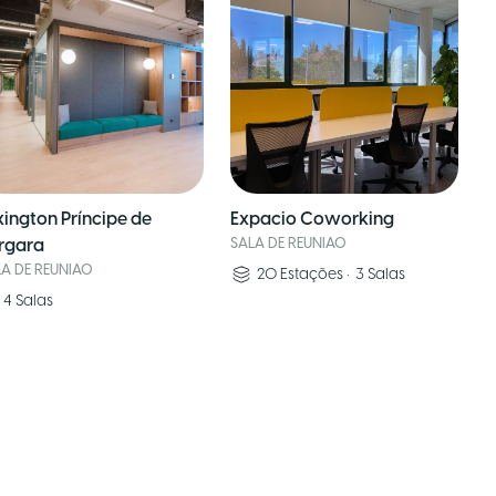
xington Príncipe de
Expacio Coworking
rgara
SALA DE REUNIAO
LA DE REUNIAO
20
Estações
•
3
Salas
4
Salas