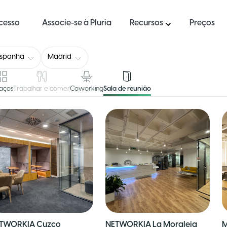
ucesso
Associe-se à Pluria
Recursos
Preços
Espanha
Madrid
aços
Trabalhar e comer
Coworking
Sala de reunião
TWORKIA Cuzco
NETWORKIA La Moraleja
M