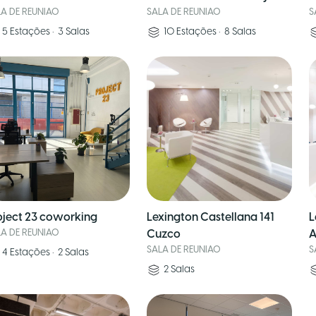
LA DE REUNIAO
SALA DE REUNIAO
S
5
Estações
•
3
Salas
10
Estações
•
8
Salas
oject 23 coworking
Lexington Castellana 141
L
LA DE REUNIAO
Cuzco
A
SALA DE REUNIAO
S
4
Estações
•
2
Salas
2
Salas