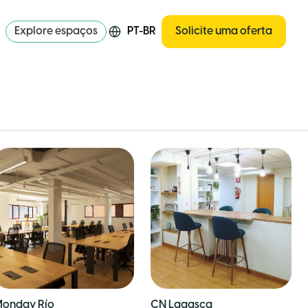
Explore espaços
PT-BR
Solicite uma oferta
onday Río
CN Lagasca