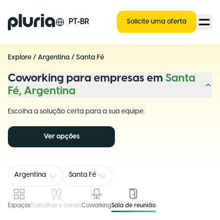
Logo Pluria
PT-BR
Solicite uma oferta
Explore
/
Argentina
/
Santa Fé
Coworking para empresas em
Santa
Fé, Argentina
Escolha a solução certa para a sua equipe.
Ver opções
Argentina
Santa Fé
Espaços
Trabalhar e comer
Coworking
Sala de reunião