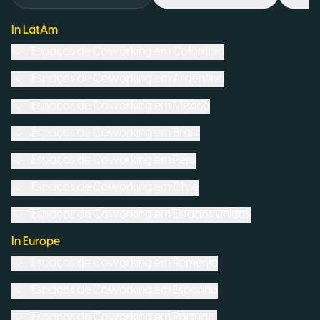
In LatAm
Espaços de Coworking em
Colômbia
Espaços de Coworking em
Argentina
Espaços de Coworking em
México
Espaços de Coworking em
Brasil
Espaços de Coworking em
Peru
Espaços de Coworking em
Chile
Espaços de Coworking em
Estados Unidos
In Europe
Espaços de Coworking em
Romênia
Espaços de Coworking em
Espanha
Espaços de Coworking em
Portugal