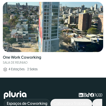
One Work Coworking
SALA DE REUNIAO
4
Estações
•
2
Salas
Logo Pluria
Espaços de Coworking
Cafés para Trabalho
Salas