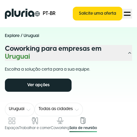
Logo Pluria
PT-BR
Solicite uma oferta
Explore
/
Uruguai
Coworking para empresas em
Uruguai
Escolha a solução certa para a sua equipe.
Ver opções
Uruguai
Todas as cidades
Espaços
Trabalhar e comer
Coworking
Sala de reunião