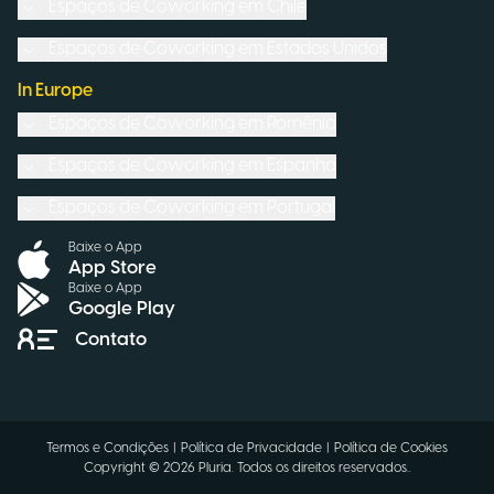
Espaços de Coworking em
Chile
Espaços de Coworking em
Estados Unidos
In Europe
Espaços de Coworking em
Romênia
Espaços de Coworking em
Espanha
Espaços de Coworking em
Portugal
Baixe o App
App Store
Baixe o App
Google Play
Contato
Termos e Condições
|
Política de Privacidade
|
Política de Cookies
Copyright ©
2026
Pluria.
Todos os direitos reservados.
.