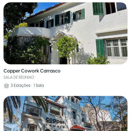
Copper Cowork Carrasco
SALA DE REUNIAO
3
Estações
•
1
Sala