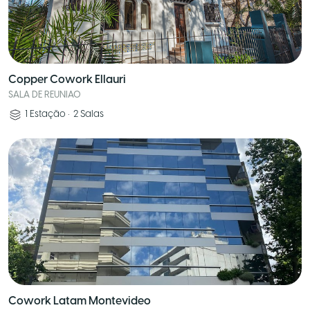
Copper Cowork Ellauri
SALA DE REUNIAO
1
Estação
•
2
Salas
Cowork Latam Montevideo