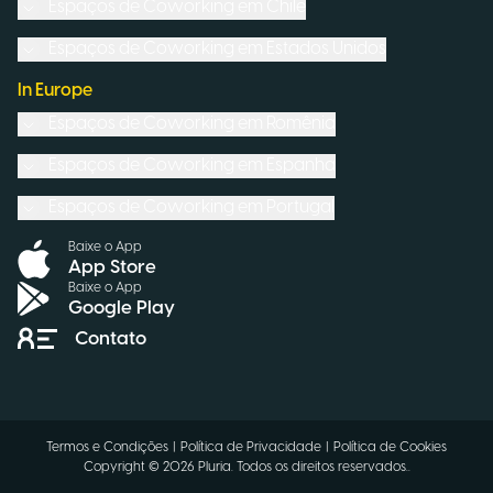
Espaços de Coworking em
Chile
Espaços de Coworking em
Estados Unidos
In Europe
Espaços de Coworking em
Romênia
Espaços de Coworking em
Espanha
Espaços de Coworking em
Portugal
Baixe o App
App Store
Baixe o App
Google Play
Contato
Termos e Condições
|
Política de Privacidade
|
Política de Cookies
Copyright ©
2026
Pluria.
Todos os direitos reservados.
.