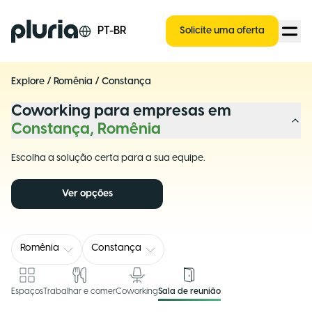
Logo Pluria
PT-BR
Solicite uma oferta
Explore
/
Romênia
/
Constança
Coworking para empresas em
Constança, Romênia
Escolha a solução certa para a sua equipe.
Ver opções
Romênia
Constança
Espaços
Trabalhar e comer
Coworking
Sala de reunião