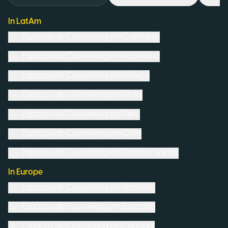
In LatAm
Espaços de Coworking em
Colômbia
Espaços de Coworking em
Argentina
Espaços de Coworking em
México
Espaços de Coworking em
Brasil
Espaços de Coworking em
Peru
Espaços de Coworking em
Chile
Espaços de Coworking em
Estados Unidos
In Europe
Espaços de Coworking em
Romênia
Espaços de Coworking em
Espanha
Espaços de Coworking em
Portugal