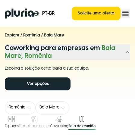
Logo Pluria
PT-BR
Solicite uma oferta
Explore
/
Romênia
/
Baia Mare
Coworking para empresas em
Baia
Mare, Romênia
Escolha a solução certa para a sua equipe.
Ver opções
Romênia
Baia Mare
Espaços
Trabalhar e comer
Coworking
Sala de reunião