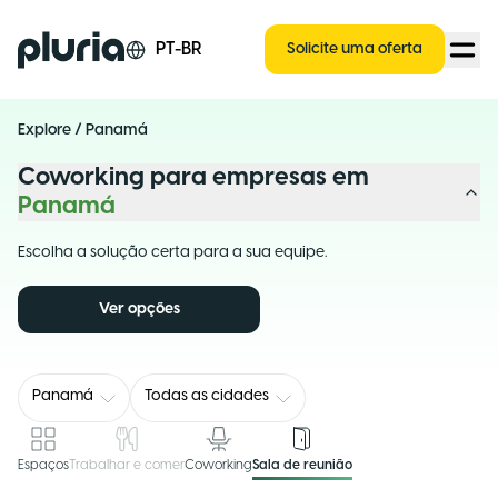
Logo Pluria
PT-BR
Solicite uma oferta
Explore
/
Panamá
Coworking para empresas em
Panamá
Escolha a solução certa para a sua equipe.
Ver opções
Panamá
Todas as cidades
Espaços
Trabalhar e comer
Coworking
Sala de reunião