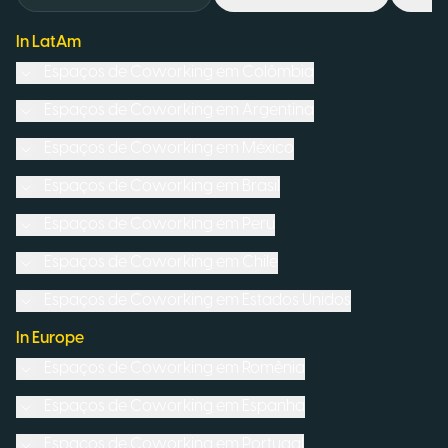
In LatAm
Espaços de Coworking em
Colômbia
Espaços de Coworking em
Argentina
Espaços de Coworking em
México
Espaços de Coworking em
Brasil
Espaços de Coworking em
Peru
Espaços de Coworking em
Chile
Espaços de Coworking em
Estados Unidos
In Europe
Espaços de Coworking em
Romênia
Espaços de Coworking em
Espanha
Espaços de Coworking em
Portugal