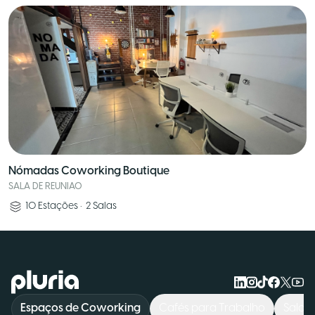
Nómadas Coworking Boutique
SALA DE REUNIAO
10
Estações
•
2
Salas
Logo Pluria
Espaços de Coworking
Cafés para Trabalho
Salas