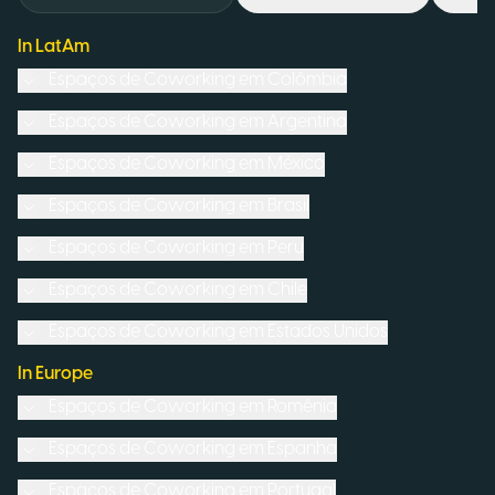
In LatAm
Espaços de Coworking em
Colômbia
Espaços de Coworking em
Argentina
Espaços de Coworking em
México
Espaços de Coworking em
Brasil
Espaços de Coworking em
Peru
Espaços de Coworking em
Chile
Espaços de Coworking em
Estados Unidos
In Europe
Espaços de Coworking em
Romênia
Espaços de Coworking em
Espanha
Espaços de Coworking em
Portugal