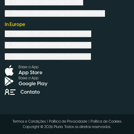
Espaços de Coworking em
Chile
Espaços de Coworking em
Estados Unidos
In Europe
Espaços de Coworking em
Romênia
Espaços de Coworking em
Espanha
Espaços de Coworking em
Portugal
Baixe o App
App Store
Baixe o App
Google Play
Contato
Termos e Condições
|
Política de Privacidade
|
Política de Cookies
Copyright ©
2026
Pluria.
Todos os direitos reservados.
.