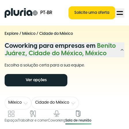
Logo Pluria
PT-BR
Solicite uma oferta
Explore
/
México
/
Cidade do México
Coworking para empresas em
Benito
Juárez, Cidade do México, México
Escolha a solução certa para a sua equipe.
Ver opções
México
Cidade do México
Espaços
Trabalhar e comer
Coworking
Sala de reunião