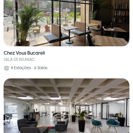
Chez Vous Bucareli
SALA DE REUNIAO
4
Estações
•
6
Salas