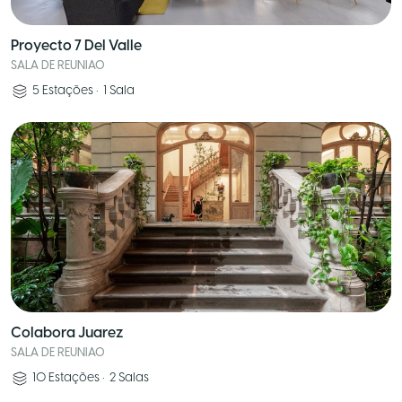
Proyecto 7 Del Valle
SALA DE REUNIAO
5
Estações
•
1
Sala
Colabora Juarez
SALA DE REUNIAO
10
Estações
•
2
Salas