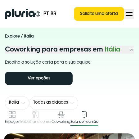
Logo Pluria
PT-BR
Solicite uma oferta
Explore
/
Itália
Coworking para empresas em
Itália
Escolha a solução certa para a sua equipe.
Ver opções
Itália
Todas as cidades
Espaços
Trabalhar e comer
Coworking
Sala de reunião