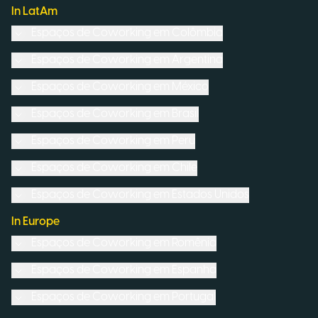
In LatAm
Espaços de Coworking em
Colômbia
Espaços de Coworking em
Argentina
Espaços de Coworking em
México
Espaços de Coworking em
Brasil
Espaços de Coworking em
Peru
Espaços de Coworking em
Chile
Espaços de Coworking em
Estados Unidos
In Europe
Espaços de Coworking em
Romênia
Espaços de Coworking em
Espanha
Espaços de Coworking em
Portugal