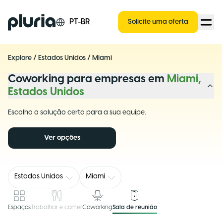
Logo Pluria
PT-BR
Solicite uma oferta
Explore
/
Estados Unidos
/
Miami
Coworking para empresas em
Miami,
Estados Unidos
Escolha a solução certa para a sua equipe.
Ver opções
Estados Unidos
Miami
Espaços
Trabalhar e comer
Coworking
Sala de reunião