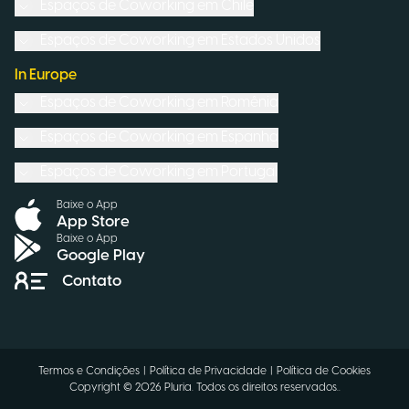
Espaços de Coworking em
Chile
Espaços de Coworking em
Estados Unidos
In Europe
Espaços de Coworking em
Romênia
Espaços de Coworking em
Espanha
Espaços de Coworking em
Portugal
Baixe o App
App Store
Baixe o App
Google Play
Contato
Termos e Condições
|
Política de Privacidade
|
Política de Cookies
Copyright ©
2026
Pluria.
Todos os direitos reservados.
.