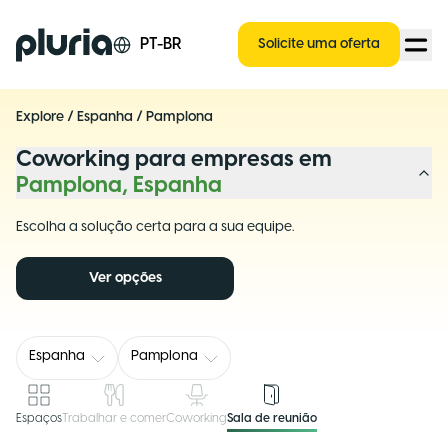
Logo Pluria
PT-BR
Solicite uma oferta
Explore
/
Espanha
/
Pamplona
Coworking para empresas em
Pamplona, Espanha
Escolha a solução certa para a sua equipe.
Ver opções
Espanha
Pamplona
Espaços
Trabalhar e comer
Coworking
Sala de reunião