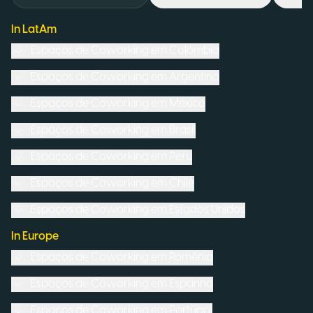
In LatAm
Espaços de Coworking em
Colômbia
Espaços de Coworking em
Argentina
Espaços de Coworking em
México
Espaços de Coworking em
Brasil
Espaços de Coworking em
Peru
Espaços de Coworking em
Chile
Espaços de Coworking em
Estados Unidos
In Europe
Espaços de Coworking em
Romênia
Espaços de Coworking em
Espanha
Espaços de Coworking em
Portugal