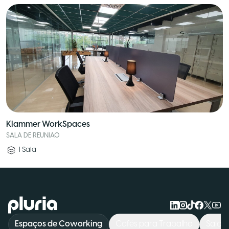
Klammer WorkSpaces
SALA DE REUNIAO
1
Sala
Logo Pluria
Espaços de Coworking
Cafés para Trabalho
Salas