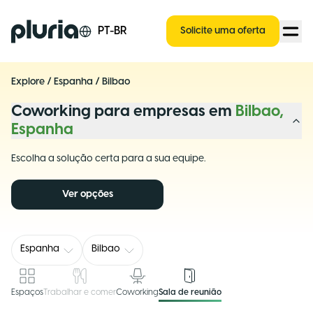
Logo Pluria
PT-BR
Solicite uma oferta
Explore
/
Espanha
/
Bilbao
Coworking para empresas em
Bilbao,
Espanha
Escolha a solução certa para a sua equipe.
Ver opções
Espanha
Bilbao
Espaços
Trabalhar e comer
Coworking
Sala de reunião