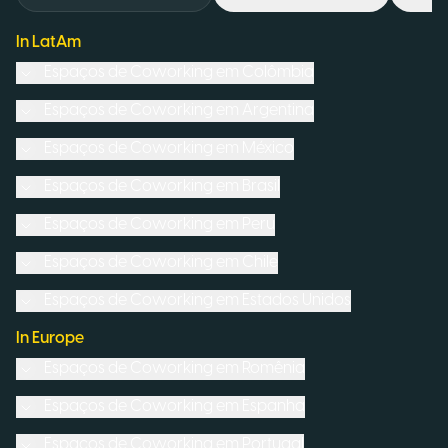
In LatAm
Espaços de Coworking em
Colômbia
Espaços de Coworking em
Argentina
Espaços de Coworking em
México
Espaços de Coworking em
Brasil
Espaços de Coworking em
Peru
Espaços de Coworking em
Chile
Espaços de Coworking em
Estados Unidos
In Europe
Espaços de Coworking em
Romênia
Espaços de Coworking em
Espanha
Espaços de Coworking em
Portugal